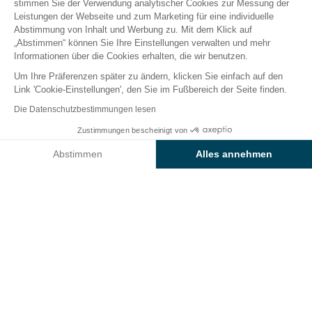
stimmen Sie der Verwendung analytischer Cookies zur Messung der
Leistungen der Webseite und zum Marketing für eine individuelle
Abstimmung von Inhalt und Werbung zu. Mit dem Klick auf
Der Campingplatz
Unterkünfte
Freizeitangebot
„Abstimmen“ können Sie Ihre Einstellungen verwalten und mehr
Informationen über die Cookies erhalten, die wir benutzen.
Um Ihre Präferenzen später zu ändern, klicken Sie einfach auf den
Link 'Cookie-Einstellungen', den Sie im Fußbereich der Seite finden.
Zurück
Die Datenschutzbestimmungen lesen
DIM – FREIZEITKOMFORT 3
Zustimmungen bescheinigt von
Buchen Sie
An diesen Tagen nicht verfügbar
Schlafzimmer – 6 Schlafplätze
Abstimmen
Alles annehmen
– 36 m² – überdachte Terrasse
Axeptio consent
Einwilligungsmanagementplattform: Passen Sie Ihre Optionen 
vom Campingplatz Les Places
Unsere Plattform ermöglicht es Ihnen, Ihre Datenschutzeinstell
Dorées
VERMIETUNG
1 / 14