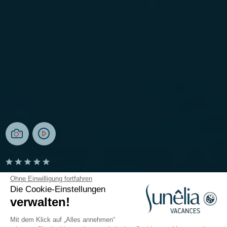
Camping Les Places Dorées
Ohne Einwilligung fortfahren
Die Cookie-Einstellungen
verwalten!
Vendée, Saint-Jean-de-Monts
Öffnen von
1. Mai 2026
Bis
13. September 2026
Mit dem Klick auf „Alles annehmen“