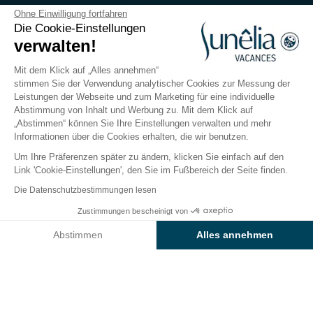
Camping Les Places Dorées
Ohne Einwilligung fortfahren
Die Cookie-Einstellungen
verwalten!
Vendée, Saint-Jean-de-Monts
Öffnen von
1. Mai 2026
Bis
13. September 2026
Mit dem Klick auf „Alles annehmen“
stimmen Sie der Verwendung analytischer Cookies zur Messung der
Leistungen der Webseite und zum Marketing für eine individuelle
Abstimmung von Inhalt und Werbung zu. Mit dem Klick auf
Der Campingplatz
Unterkünfte
Freizeitangebot
„Abstimmen“ können Sie Ihre Einstellungen verwalten und mehr
Informationen über die Cookies erhalten, die wir benutzen.
Um Ihre Präferenzen später zu ändern, klicken Sie einfach auf den
Link 'Cookie-Einstellungen', den Sie im Fußbereich der Seite finden.
Zurück
Die Datenschutzbestimmungen lesen
Unterkunft Sunêlia Cottage
Zustimmungen bescheinigt von
Buchen Sie
An diesen Tagen nicht verfügbar
Grand Confort
Abstimmen
Alles annehmen
vom Camping Les Places
Axeptio consent
Einwilligungsmanagementplattform: Passen Sie Ihre Optionen 
Dorées
Unsere Plattform ermöglicht es Ihnen, Ihre Datenschutzeinstell