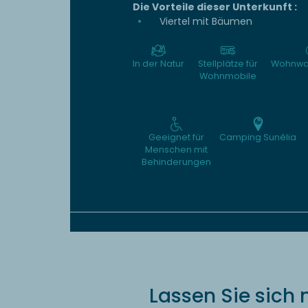
Die Vorteile dieser Unterkunft :
Viertel mit Bäumen
In der Natur
Stellplätze für
Wohnwa
Wohnmobile
Geeignet für
Camping Sunêlia
Menschen mit
Behinderungen
Lassen Sie sich 