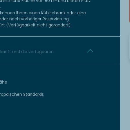
chnittliche Fläche von 80 m² und bieten Platz
.
 können Ihnen einen Kühlschrank oder eine
eder nach vorheriger Reservierung
rt (Verfügbarkeit nicht garantiert).
erkunft und die verfügbaren
Nähe
uropäischen Standards