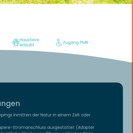
Haustiere
Zugang PMR
erlaubt
tungen
ngs inmitten der Natur in einem Zelt oder
-Ampere-Stromanschluss ausgestattet (Adapter