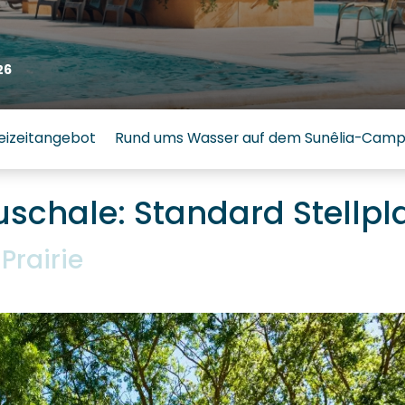
26
eizeitangebot
Rund ums Wasser auf dem Sunêlia-Campin
chale: Standard Stellpla
rairie