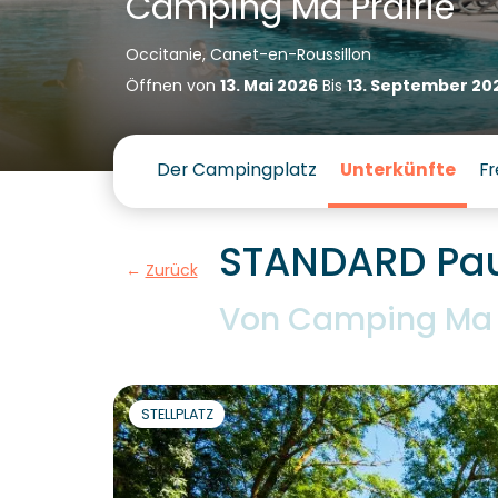
Camping Ma Prairie
Occitanie, Canet-en-Roussillon
Öffnen von
13. Mai 2026
Bis
13. September 20
Der Campingplatz
Unterkünfte
Fr
STANDARD Paus
Zurück
Von Camping Ma P
STELLPLATZ