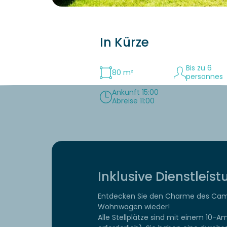
In Kürze
Bis zu 6
80 m²
personnes
Ankunft 15:00
Abreise 11:00
Inklusive Dienstleis
Entdecken Sie den Charme des Campi
Wohnwagen wieder!
Alle Stellplätze sind mit einem 10