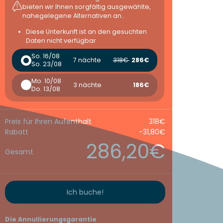
bieten wir Ihnen sorgfältig ausgewählte,
nahegelegene Alternativen an..
Diese Unterkunft ist an den gesuchten
Daten nicht verfügbar
So. 16/08
7 nächte
318€
286€
So. 23/08
Mo. 10/08
3 nächte
186€
Do. 13/08
Preis für Ihren Aufenthalt
318€
Rabatt
-31,80€
286,20€
Gesamt
Ich buche!
Die Annullierungsgarantie