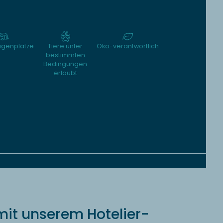
genplätze
Tiere unter
Öko-verantwortlich
bestimmten
Bedingungen
erlaubt
mit unserem Hotelier-