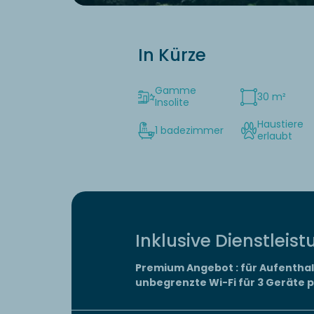
In Kürze
Gamme
30 m²
Insolite
Haustiere
1 badezimmer
erlaubt
Inklusive Dienstleis
Premium Angebot : für Aufenthal
unbegrenzte Wi-Fi für 3 Geräte 