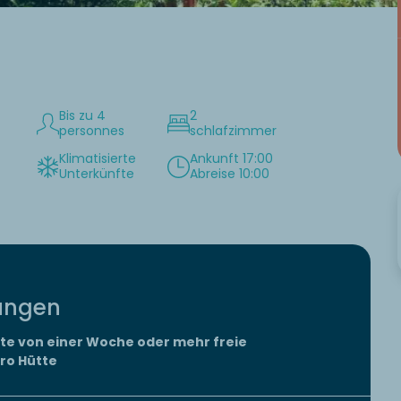
Bis zu 4
2
personnes
schlafzimmer
Klimatisierte
Ankunft 17:00
Unterkünfte
Abreise 10:00
tungen
te von einer Woche oder mehr freie
pro Hütte