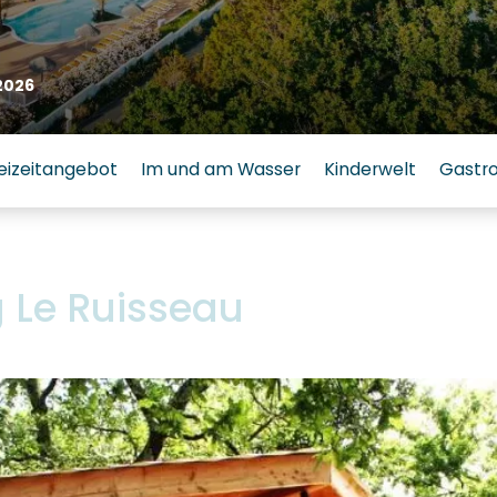
2026
eizeitangebot
Im und am Wasser
Kinderwelt
Gastr
Le Ruisseau