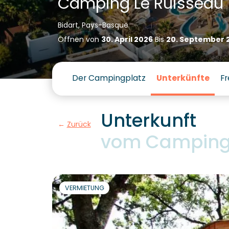
Camping Le Ruisseau
Bidart, Pays-Basque
Öffnen von
30. April 2026
Bis
20. September 
Der Campingplatz
Unterkünfte
Fr
Unterkunft
Zurück
vom Camping 
VERMIETUNG