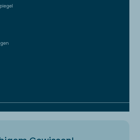
piegel
egen