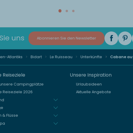
Sie uns
Abonnieren Sie den Newsletter
en-Atlantiks
Bidart
Le Ruisseau
Unterkünfte
Cabane auf
 Reiseziele
Unsere Inspiration
 unsere Campingplätze
Urlaubsideen
 Reiseziele 2026
Aktuelle Angebote
nd
ge
 & Flüsse
opa