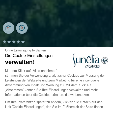
Camping Le Ruisseau
Ohne Einwilligung fortfahren
Die Cookie-Einstellungen
verwalten!
Bidart, Pays-Basque
Öffnen von
30. April 2026
Bis
20. September 2026
Mit dem Klick auf „Alles annehmen“
stimmen Sie der Verwendung analytischer Cookies zur Messung der
Leistungen der Webseite und zum Marketing für eine individuelle
Abstimmung von Inhalt und Werbung zu. Mit dem Klick auf
Freizeitangebot
Im und am Wasser
Kinderwelt
Ga
„Abstimmen“ können Sie Ihre Einstellungen verwalten und mehr
Informationen über die Cookies erhalten, die wir benutzen.
Um Ihre Präferenzen später zu ändern, klicken Sie einfach auf den
Kinderwelt auf dem Sunêlia-
Link 'Cookie-Einstellungen', den Sie im Fußbereich der Seite finden.