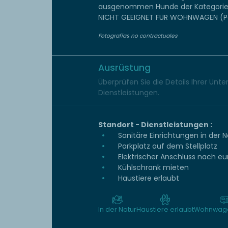
ausgenommen Hunde der Kategorie 1
NICHT GEEIGNET FÜR WOHNWAGEN (Parz
Fotografías no contractuales
Ausrüstung
Überprüfen Sie die Details Ihrer Unt
Dienstleistungen.
Standort - Dienstleistungen :
Sanitäre Einrichtungen in der 
Parkplatz auf dem Stellplatz
Elektrischer Anschluss nach e
Kühlschrank mieten
Haustiere erlaubt
In der Natur
Haustiere erlaubt
Wohnwage