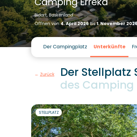
Camping Erreka
Bidart, Baskenland
Öffnen von
4. April 2026
Bis
1. November 202
Der Campingplatz
Unterkünfte
Fr
Der Stellplatz
Zurück
des Camping L
STELLPLATZ