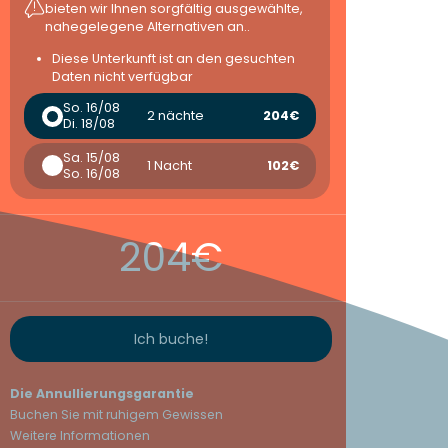
bieten wir Ihnen sorgfältig ausgewählte,
nahegelegene Alternativen an..
Diese Unterkunft ist an den gesuchten
Daten nicht verfügbar
So. 16/08
2 nächte
204€
Di. 18/08
Sa. 15/08
1 Nacht
102€
So. 16/08
204€
Ich buche!
Die Annullierungsgarantie
Buchen Sie mit ruhigem Gewissen
Weitere Informationen