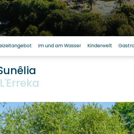
6
eizeitangebot
Im und am Wasser
Kinderwelt
Gastr
 Sunêlia
'Erreka