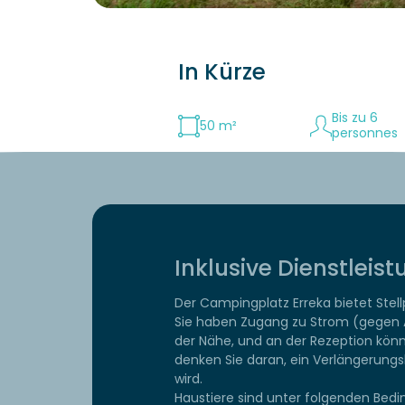
In Kürze
Bis zu 6
50 m²
personnes
Inklusive Dienstleis
Der Campingplatz Erreka bietet Stell
Sie haben Zugang zu Strom (gegen Au
der Nähe, und an der Rezeption könn
denken Sie daran, ein Verlängerungsk
wird.
Haustiere sind unter folgenden Bedin