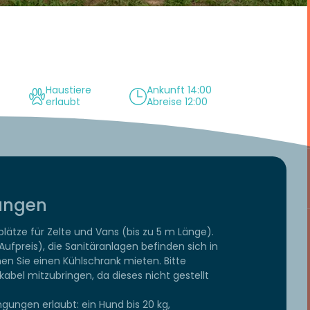
Haustiere
Ankunft 14:00
erlaubt
Abreise 12:00
tungen
plätze für Zelte und Vans (bis zu 5 m Länge).
fpreis), die Sanitäranlagen befinden sich in
en Sie einen Kühlschrank mieten. Bitte
abel mitzubringen, da dieses nicht gestellt
gungen erlaubt: ein Hund bis 20 kg,