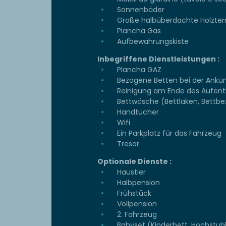
Sonnenbäder
Große halbüberdachte Holzter
Plancha Gas
Aufbewahrungskiste
Inbegriffene Dienstleistungen :
Plancha GAZ
Bezogene Betten bei der Ankun
Reinigung am Ende des Aufent
Bettwäsche (Bettlaken, Bettb
Handtücher
Wifi
Ein Parkplatz für das Fahrzeug
Tresor
Optionale Dienste :
Haustier
Halbpension
Frühstück
Vollpension
2. Fahrzeug
Babyset (Kinderbett, Hochstuh