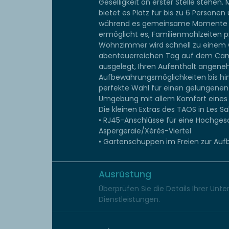
Geselligkeit an erster Stelle stehen
bietet es Platz für bis zu 6 Person
während es gemeinsame Momente fö
ermöglicht es, Familienmahlzeiten p
Wohnzimmer wird schnell zu einem
abenteuerreichen Tag auf dem Campi
ausgelegt, Ihren Aufenthalt angene
Aufbewahrungsmöglichkeiten bis hi
perfekte Wahl für einen gelungenen 
Umgebung mit allem Komfort eines
Die kleinen Extras des TAOS in Les Sa
• RJ45-Anschlüsse für eine Hochges
Aspergeraie/Xérès-Viertel
• Gartenschuppen im Freien zur Au
Ausrüstung
Überprüfen Sie die Details Ihrer Unt
Dienstleistungen.