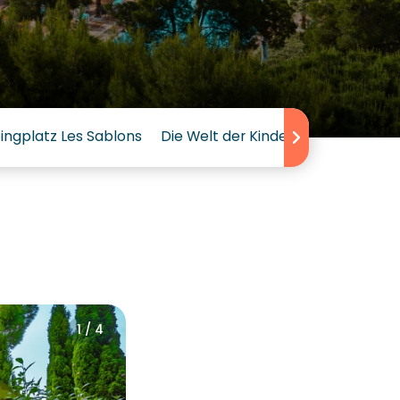
ngplatz Les Sablons
Die Welt der Kinder auf dem Sunê
1 / 4