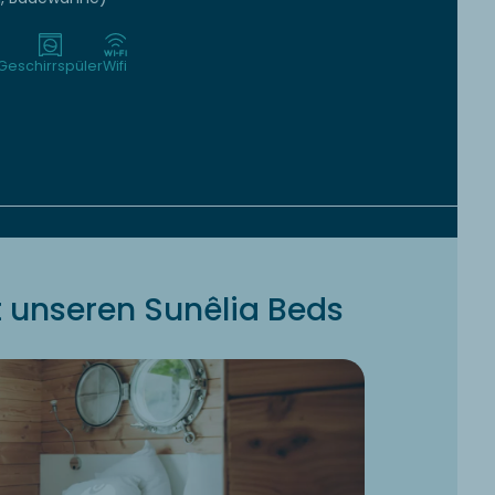
Geschirrspüler
Wifi
 unseren Sunêlia Beds