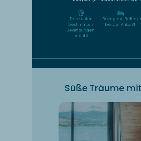
Tiere unter
Bezogene Betten
bestimmten
bei der Ankunft
Bedingungen
erlaubt
Süße Träume mit