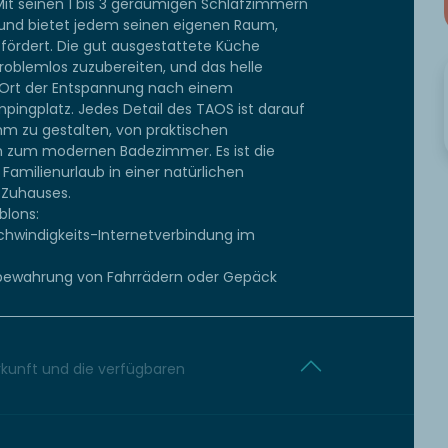
. Mit seinen 1 bis 3 geräumigen Schlafzimmern
en und bietet jedem seinen eigenen Raum,
rdert. Die gut ausgestattete Küche
roblemlos zuzubereiten, und das helle
 Ort der Entspannung nach einem
ngplatz. Jedes Detail des TAOS ist darauf
hm zu gestalten, von praktischen
n zum modernen Badezimmer. Es ist die
Familienurlaub in einer natürlichen
 Zuhauses.
blons:
chwindigkeits-Internetverbindung im
fbewahrung von Fahrrädern oder Gepäck
erkunft und die verfügbaren