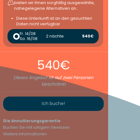
bieten wir Ihnen sorgfältig ausgewählte,
nahegelegene Alternativen an..
Diese Unterkunft ist an den gesuchten
Daten nicht verfügbar
Fr. 14/08
2 nächte
540€
So. 16/08
540€
Dieses Angebot ist auf zwei Personen
beschränkt
Ich buche!
Die Annullierungsgarantie
Buchen Sie mit ruhigem Gewissen
Weitere Informationen