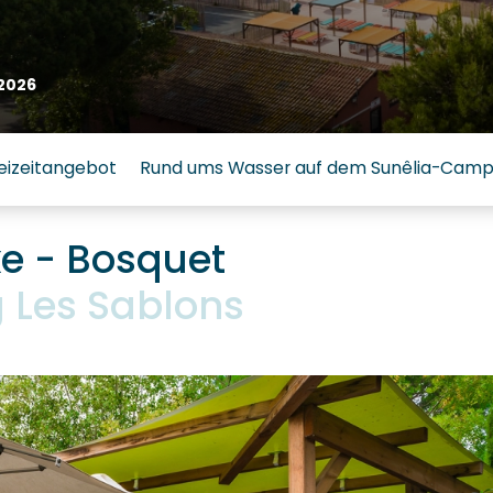
2026
eizeitangebot
Rund ums Wasser auf dem Sunêlia-Campi
xe - Bosquet
Les Sablons