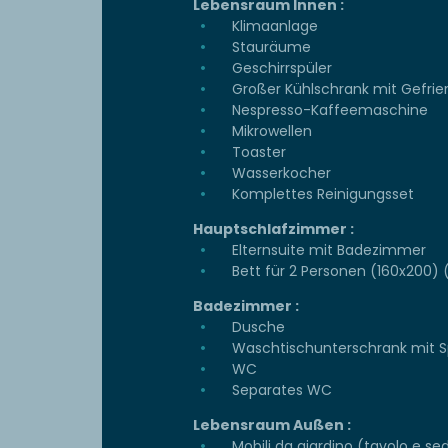
Lebensraum Innen :
Klimaanlage
Stauräume
Geschirrspüler
Großer Kühlschrank mit Gefrie
Nespresso-Kaffeemaschine
Mikrowellen
Toaster
Wasserkocher
Komplettes Reinigungsset
Hauptschlafzimmer :
Elternsuite mit Badezimmer
Bett für 2 Personen (160x200) 
Badezimmer :
Dusche
Waschtischunterschrank mit S
WC
Separates WC
Lebensraum Außen :
Mobili da giardino (tavolo e se