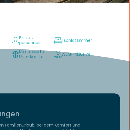
Bis zu 2
1 schlafzimmer
personnes
Klimatisierte
WLAN inklusive
Unterkünfte
tungen
nen Familienurlaub, bei dem Komfort und