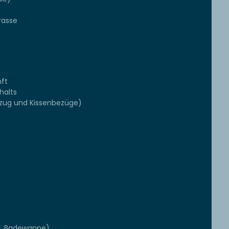
rasse
ft
halts
ezug und Kissenbezüge)
l, Badewanne)