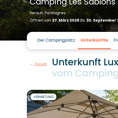
Camping Les Sablons
Herault, Portiragnes
Öffnen von
27. März 2026
Bis
30. September 
Der Campingplatz
Unterkünfte
Fr
Unterkunft Lu
Zurück
vom Camping 
VERMIETUNG