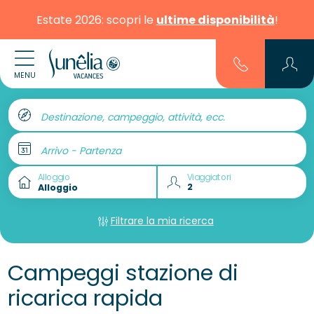
Estate 2026: scopri le
ultime disponibilità
!
MENU
Destinazione, campeggio, attività, ecc.
Arrivo - Partenza
Alloggio
Viaggiatori
Filtrare la mia ricerca
Campeggi stazione di
ricarica rapida