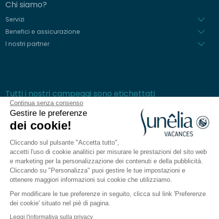
Chi siamo?
Servizi
Benefici e assicurazione
I nostri partner
Tutti i nostri campeggi sono etichettati
Continua senza consenso
Gestire le preferenze
dei cookie!
Pagamenti sicuri
Cliccando sul pulsante "Accetta tutto",
accetti l'uso di cookie analitici per misurare le prestazioni del sito web
e marketing per la personalizzazione dei contenuti e della pubblicità.
Cliccando su "Personalizza" puoi gestire le tue impostazioni e
ottenere maggiori informazioni sui cookie che utilizziamo.
Domande frequenti
Per modificare le tue preferenze in seguito, clicca sul link 'Preferenze
Condizioni generali di vendita
dei cookie' situato nel piè di pagina.
Carta di Protezione dei dati personali
Leggi l'informativa sulla privacy