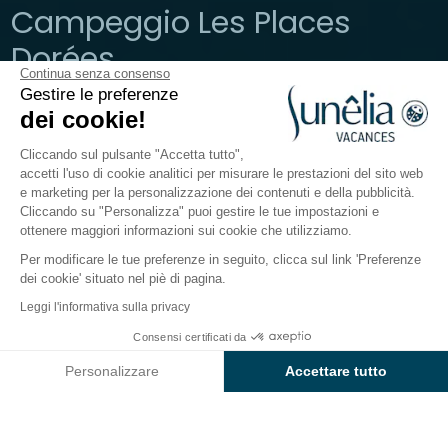
Campeggio Les Places
Dorées
Continua senza consenso
Gestire le preferenze
Vendée, Saint-Jean-de-Monts
dei cookie!
Aperto da
1 maggio 2026
Al
13 settembre 2026
Cliccando sul pulsante "Accetta tutto",
accetti l'uso di cookie analitici per misurare le prestazioni del sito web
e marketing per la personalizzazione dei contenuti e della pubblicità.
Il campeggio
Sistemazione
Attività
Attività acq
Cliccando su "Personalizza" puoi gestire le tue impostazioni e
ottenere maggiori informazioni sui cookie che utilizziamo.
Per modificare le tue preferenze in seguito, clicca sul link 'Preferenze
dei cookie' situato nel piè di pagina.
Indietro
Leggi l'informativa sulla privacy
Alloggio Cottage Prestige
Consensi certificati da
Prenota
Non disponibile in queste date
di Campeggio Les Places
Personalizzare
Accettare tutto
Dorées
Axeptio consent
Piattaforma di Gestione del Consenso: Personalizza le tue opzi
La nostra piattaforma ti consente di personalizzare e gestire le