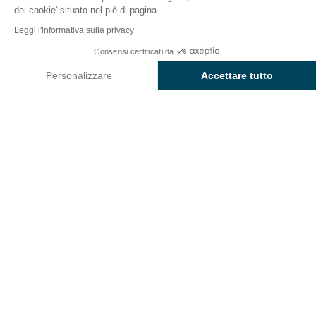
dei cookie' situato nel piè di pagina.
Indietro
Leggi l'informativa sulla privacy
Alloggio Sunêlia Confort
Consensi certificati da
Prenota
Non disponibile in queste date
Découverte
Personalizzare
Accettare tutto
di Campeggio l'Orangerie de
Axeptio consent
Piattaforma di Gestione del Consenso: Personalizza le tue opzi
Lanniron
La nostra piattaforma ti consente di personalizzare e gestire le
ALLOGGIO
1 / 4