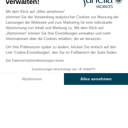
verwalten!
Goliath
Mit dem Klick auf „Alles annehmen“
stimmen Sie der Verwendung analytischer Cookies zur Messung der
Leistungen der Webseite und zum Marketing für eine individuelle
Abstimmung von Inhalt und Werbung zu. Mit dem Klick auf
Folgen Sie uns
„Abstimmen“ können Sie Ihre Einstellungen verwalten und mehr
Informationen über die Cookies erhalten, die wir benutzen.
Abonnieren Sie den Newsletter
Um Ihre Präferenzen später zu ändern, klicken Sie einfach auf den
Link 'Cookie-Einstellungen', den Sie im Fußbereich der Seite finden.
Die Datenschutzbestimmungen lesen
Zustimmungen bescheinigt von
Abstimmen
Alles annehmen
Home
Sunêlia Vacances: Wer sind wir?
Sunêlia-Partner
Goliath
Axeptio consent
Einwilligungsmanagementplattform: Passen Sie Ihre Optionen 
Unsere Plattform ermöglicht es Ihnen, Ihre Datenschutzeinstell
Beratung und Buchung