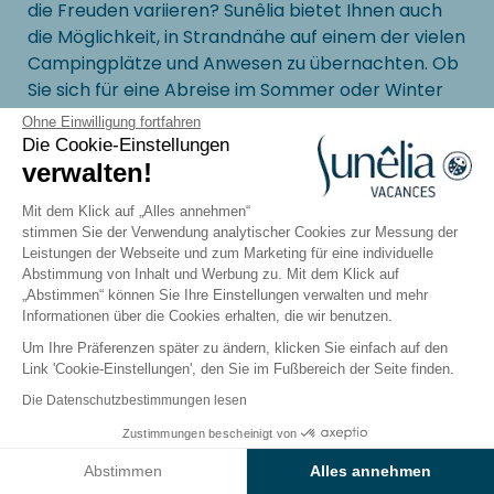
die Freuden variieren? Sunêlia bietet Ihnen auch
die Möglichkeit, in Strandnähe auf einem der vielen
Campingplätze und Anwesen zu übernachten. Ob
Sie sich für eine Abreise im Sommer oder Winter
entscheiden, die Holzchalets bieten die
Ohne Einwilligung fortfahren
Möglichkeit, in einer komfortablen Ferienwohnung
Die Cookie-Einstellungen
zu wohnen. Wählen Sie Ihre Optionen (Anzahl der
verwalten!
Personen, Doppel- oder Einzelzimmer, etc.), Ihre
Mit dem Klick auf „Alles annehmen“
Termine und bereiten Sie sich auf einen
stimmen Sie der Verwendung analytischer Cookies zur Messung der
unvergesslichen Urlaub zum besten Preis vor.
Leistungen der Webseite und zum Marketing für eine individuelle
Sunêlia tut alles in ihrer Macht Stehende, um Ihnen
Abstimmung von Inhalt und Werbung zu. Mit dem Klick auf
„Abstimmen“ können Sie Ihre Einstellungen verwalten und mehr
einen ausgezeichneten Aufenthalt am Meer zu
Informationen über die Cookies erhalten, die wir benutzen.
ermöglichen. Rubina Resort, die Anwesen Bois
Um Ihre Präferenzen später zu ändern, klicken Sie einfach auf den
Fleuri und Les Tropiques bieten Ihnen direkten
Link 'Cookie-Einstellungen', den Sie im Fußbereich der Seite finden.
Zugang zum Strand, durchstöbern Sie die
Die Datenschutzbestimmungen lesen
Angebote und entdecken Sie schnell alle Vorteile
unserer Ferienziele!
Zustimmungen bescheinigt von
Ergebnisse auf der Karte anzeigen
Abstimmen
Alles annehmen