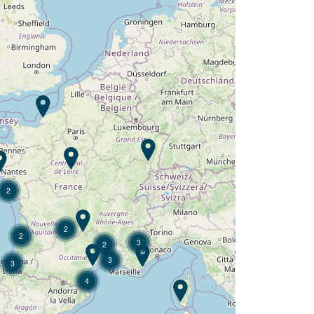
Lust auf die :
Camping L'Argentière ?
Entdecken Sie
2
2
2
3
2
3
3
4