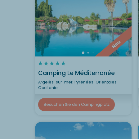
Neu
Camping Le Méditerranée
Argelès-sur-mer, Pyrénées-Orientales,
Occitanie
Besuchen Sie den Campingplatz