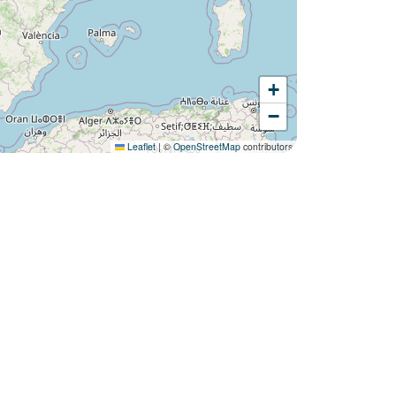
+
Lust auf die :
−
Camping Fontaine Vieille ?
Leaflet
|
©
OpenStreetMap
contributors
Entdecken Sie