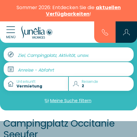
Sommer 2026: Entdecken Sie die
aktuellen
Verfügbarkeiten
!
MENÜ
Ziel, Campingplatz, Aktivität, unsw.
Anreise - Abfahrt
Unterkunft
Reisende
Meine Suche filtern
Campingplatz Occitanie
Seeufer