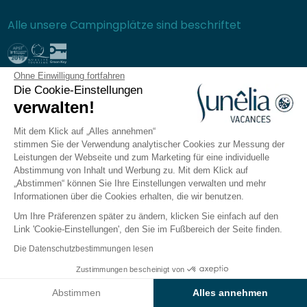
Alle unsere Campingplätze sind beschriftet
Ohne Einwilligung fortfahren
Sichere Bezahlung
Die Cookie-Einstellungen
verwalten!
Mit dem Klick auf „Alles annehmen“
stimmen Sie der Verwendung analytischer Cookies zur Messung der
Häufig gestellte Fragen
Leistungen der Webseite und zum Marketing für eine individuelle
Allgemeine Verkaufsbedingungen
Abstimmung von Inhalt und Werbung zu. Mit dem Klick auf
„Abstimmen“ können Sie Ihre Einstellungen verwalten und mehr
Datenschutzrichtlinie
Informationen über die Cookies erhalten, die wir benutzen.
Rechtliche Hinweise
Um Ihre Präferenzen später zu ändern, klicken Sie einfach auf den
Seitenverzeichnis
Link 'Cookie-Einstellungen', den Sie im Fußbereich der Seite finden.
Cookie-Einstellungen verwalten
Die Datenschutzbestimmungen lesen
Die Sunêlia-App
Zustimmungen bescheinigt von
Ergebnisse auf der Karte anzeigen
Abstimmen
Alles annehmen