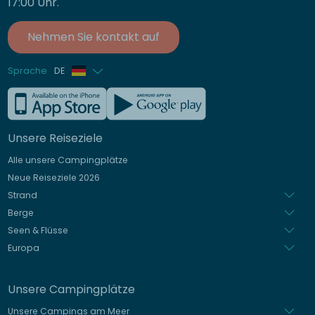
17:00 Uhr.
Nehmen Sie kontakt auf
Sprache
DE
Französisch
Englisch
Unsere Reiseziele
Italienisch
Alle unsere Campingplätze
Spanisch
Neue Reiseziele 2026
Niederländisch
Strand
Berge
Seen & Flüsse
Europa
Unsere Campingplätze
Unsere Campings am Meer