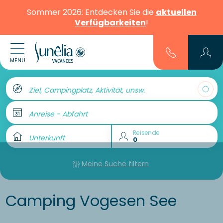
Sommer 2026: Entdecken Sie die
aktuellen
Verfügbarkeiten
!
MENÜ
Ziel, Campingplatz, Aktivität, unsw.
Anreise - Abfahrt
Reisende
Unterkunft
Meine Suche filtern
Camping Vogesen See