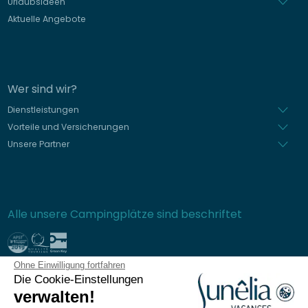
Urlaubsideen
Aktuelle Angebote
Wer sind wir?
Dienstleistungen
Vorteile und Versicherungen
Unsere Partner
Alle unsere Campingplätze sind beschriftet
Ohne Einwilligung fortfahren
Sichere Bezahlung
Die Cookie-Einstellungen
verwalten!