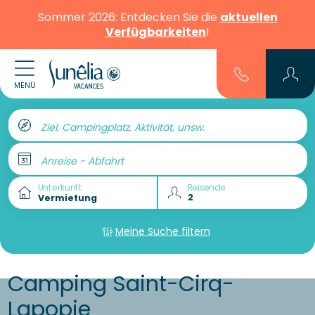
Sommer 2026: Entdecken Sie die
aktuellen
Verfügbarkeiten
!
MENÜ
Ziel, Campingplatz, Aktivität, unsw.
Anreise - Abfahrt
Unterkunft
Reisende
Meine Suche filtern
Camping Saint-Cirq-
Lapopie