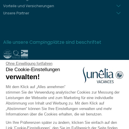
Vorteile und Versicherungen
Unsere Partner
Alle unsere Campingplätze sind beschriftet
Ohne Einwilligung fortfahren
Sichere Bezahlung
Die Cookie-Einstellungen
verwalten!
Mit dem Klick auf „Alles annehmen“
stimmen Sie der Verwendung analytischer Cookies zur Messung der
Häufig gestellte Fragen
Leistungen der Webseite und zum Marketing für eine individuelle
Allgemeine Verkaufsbedingungen
Abstimmung von Inhalt und Werbung zu. Mit dem Klick auf
„Abstimmen“ können Sie Ihre Einstellungen verwalten und mehr
Datenschutzrichtlinie
Informationen über die Cookies erhalten, die wir benutzen.
Rechtliche Hinweise
Um Ihre Präferenzen später zu ändern, klicken Sie einfach auf den
Seitenverzeichnis
Link 'Cookie-Einstellungen', den Sie im Fußbereich der Seite finden.