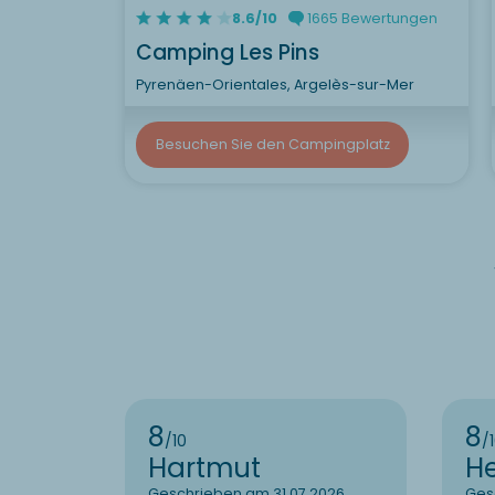
8.6/10
1665 Bewertungen
Camping Les Pins
Pyrenäen-Orientales, Argelès-sur-Mer
Besuchen Sie den Campingplatz
8
8
/10
/
Hartmut
H
Geschrieben am 31.07.2026
Ges