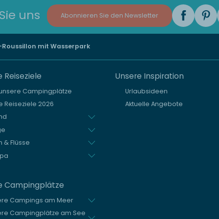
Sie uns
Abonnieren Sie den Newsletter
Roussillon mit Wasserpark
 Reiseziele
Unsere Inspiration
 unsere Campingplätze
Urlaubsideen
 Reiseziele 2026
Aktuelle Angebote
nd
ge
 & Flüsse
opa
e Campingplätze
ere Campings am Meer
ere Campingplätze am See