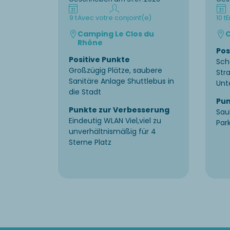
9 t
Avec votre conjoint(e)
10 t
E
Camping Le Clos du
C
Rhône
Pos
Positive Punkte
Sch
Großzügig Plätze, saubere
Str
Sanitäre Anlage Shuttlebus in
Unt
die Stadt
Pun
Punkte zur Verbesserung
Sau
Eindeutig WLAN Viel,viel zu
Par
unverhältnismäßig für 4
Sterne Platz