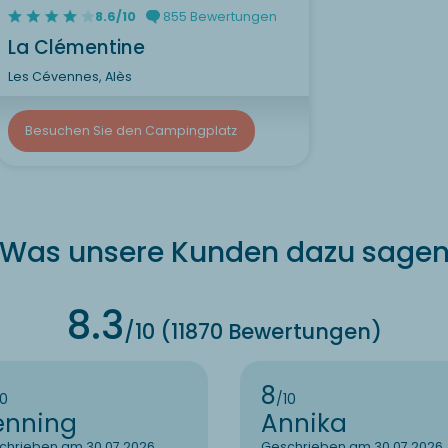
8.6/10
855 Bewertungen
La Clémentine
Les Cévennes, Alès
Besuchen Sie den Campingplatz
Was unsere Kunden dazu sage
8.3
/10 (11870 Bewertungen)
8
10
/10
enning
Annika
chrieben am 30.07.2026
Geschrieben am 30.07.2026