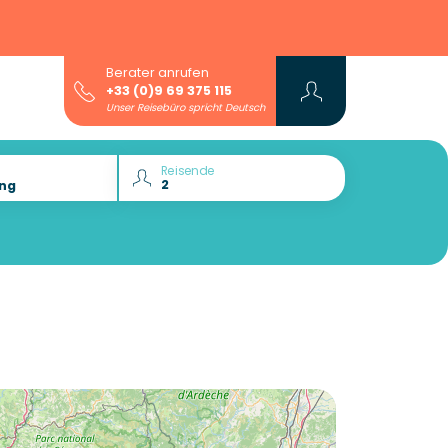
Berater anrufen
+33 (0)9 69 375 115
Unser Reisebüro spricht Deutsch
Reisende
Lust auf die :