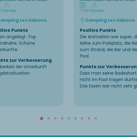
n famille
7 t
En famille
amping Les Sablons
Camping Les Sablons
itive Punkte
Positive Punkte
ön angelegt. Top
Die Animation war super, d
andnähe. Schöne
Nähe zum Parkplatz, die N
erkünfte
zum Strand, die Bar und de
Pool
kte zur Verbesserung
berkeit der Unterkunft
Punkte zur Verbesseru
kplatzsituation
Dass man seine Badeshort
nicht im Pool tragen durfte
Das Essen war nicht sehr g