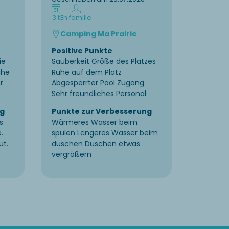
3 t
En famille
11 t
En fam
Camping Ma Prairie
Camp
Positive Punkte
Positiv
ie
Sauberkeit Größe des Platzes
Flexibili
ähe
Ruhe auf dem Platz
Freundli
r
Abgesperrter Pool Zugang
Punkte
Sehr freundliches Personal
Ameisen
ng
Punkte zur Verbesserung
s
Wärmeres Wasser beim
.
spülen Längeres Wasser beim
ut.
duschen Duschen etwas
vergrößern