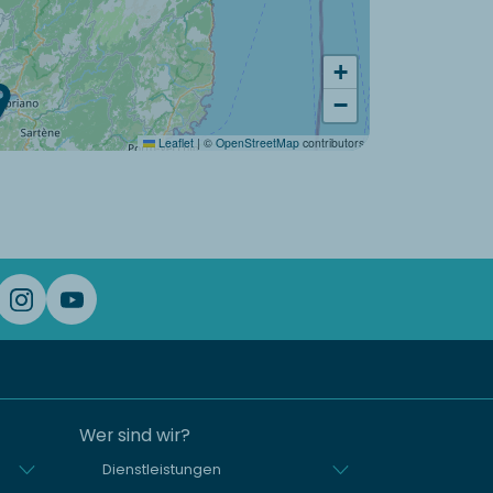
+
−
Leaflet
|
©
OpenStreetMap
contributors
Wer sind wir?
Dienstleistungen