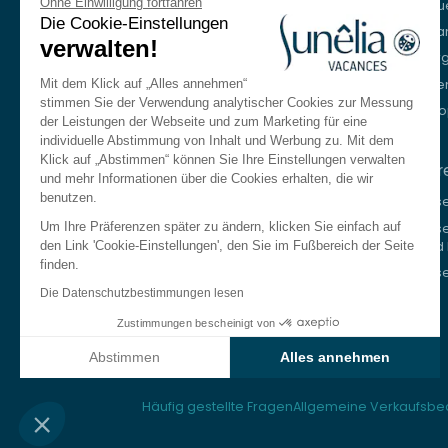
Ohne Einwilligung fortfahren
Neue
Beratung und Buchung
Die Cookie-Einstellungen
Stra
verwalten!
+33 (0)9 69 375 115
Ber
Seen
Mit dem Klick auf „Alles annehmen“
Unser Reisebüro spricht Deutsch.
stimmen Sie der Verwendung analytischer Cookies zur Messung
Eur
Montag bis Freitag von 8:30 bis 18:30 Uhr.
der Leistungen der Webseite und zum Marketing für eine
Samstags von 10:00 bis 13:00 Uhr und von
individuelle Abstimmung von Inhalt und Werbung zu. Mit dem
14:00 bis 17:00 Uhr.
Klick auf „Abstimmen“ können Sie Ihre Einstellungen verwalten
Unser
und mehr Informationen über die Cookies erhalten, die wir
Nehmen Sie kontakt auf
benutzen.
Uns
Um Ihre Präferenzen später zu ändern, klicken Sie einfach auf
Uns
Sprache
DE
und 
den Link 'Cookie-Einstellungen', den Sie im Fußbereich der Seite
finden.
Unse
Französisch
Die Datenschutzbestimmungen lesen
Englisch
Zustimmungen bescheinigt von
Italienisch
Abstimmen
Alles annehmen
Spanisch
Axeptio consent
Einwilligungsmanagementplattform: Passen Sie Ihre Optionen an
Häufig gestellte Fragen
Allgemeine Verkaufsb
Niederländisch
Unsere Plattform ermöglicht es Ihnen, Ihre Datenschutzeinstellunge