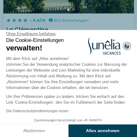
8.6/10
853 Bewertungen
La Clémentine
Ohne Einwilligung fortfahren
Les Cévennes, Alès
Die Cookie-Einstellungen
verwalten!
Besuchen Sie den Campingplatz
Mit dem Klick auf „Alles annehmen“
stimmen Sie der Verwendung analytischer Cookies zur Messung der
Leistungen der Webseite und zum Marketing für eine individuelle
Abstimmung von Inhalt und Werbung zu. Mit dem Klick auf
Bronze Sunny
„Abstimmen“ können Sie Ihre Einstellungen verwalten und mehr
Informationen über die Cookies erhalten, die wir benutzen.
Um Ihre Präferenzen später zu ändern, klicken Sie einfach auf den
Link 'Cookie-Einstellungen', den Sie im Fußbereich der Seite finden.
Die Datenschutzbestimmungen lesen
Zustimmungen bescheinigt von
Ergebnisse auf der Karte anzeigen
Abstimmen
Alles annehmen