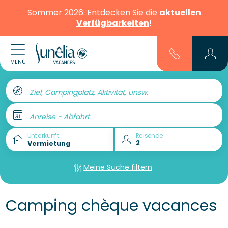
Sommer 2026: Entdecken Sie die
aktuellen
Verfügbarkeiten
!
MENÜ
Ziel, Campingplatz, Aktivität, unsw.
Anreise - Abfahrt
Unterkunft
Reisende
Meine Suche filtern
Camping chèque vacances