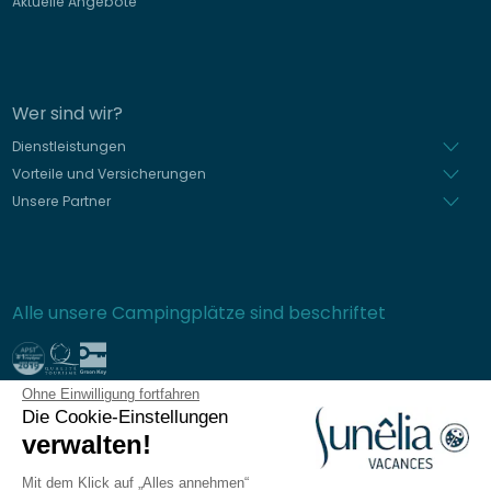
Aktuelle Angebote
Wer sind wir?
Dienstleistungen
Vorteile und Versicherungen
Unsere Partner
Alle unsere Campingplätze sind beschriftet
Ohne Einwilligung fortfahren
Sichere Bezahlung
Die Cookie-Einstellungen
verwalten!
Mit dem Klick auf „Alles annehmen“