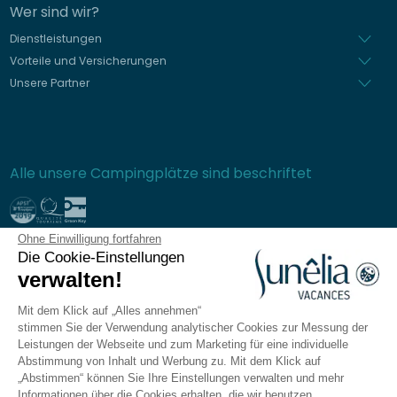
Wer sind wir?
Dienstleistungen
Vorteile und Versicherungen
Unsere Partner
Alle unsere Campingplätze sind beschriftet
Ohne Einwilligung fortfahren
Sichere Bezahlung
Die Cookie-Einstellungen
verwalten!
Mit dem Klick auf „Alles annehmen“
stimmen Sie der Verwendung analytischer Cookies zur Messung der
Häufig gestellte Fragen
Leistungen der Webseite und zum Marketing für eine individuelle
Allgemeine Verkaufsbedingungen
Abstimmung von Inhalt und Werbung zu. Mit dem Klick auf
„Abstimmen“ können Sie Ihre Einstellungen verwalten und mehr
Datenschutzrichtlinie
Informationen über die Cookies erhalten, die wir benutzen.