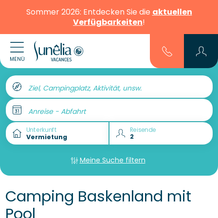
Sommer 2026: Entdecken Sie die
aktuellen
Verfügbarkeiten
!
MENÜ
Ziel, Campingplatz, Aktivität, unsw.
Anreise - Abfahrt
Unterkunft
Reisende
Meine Suche filtern
Camping Baskenland mit
Pool