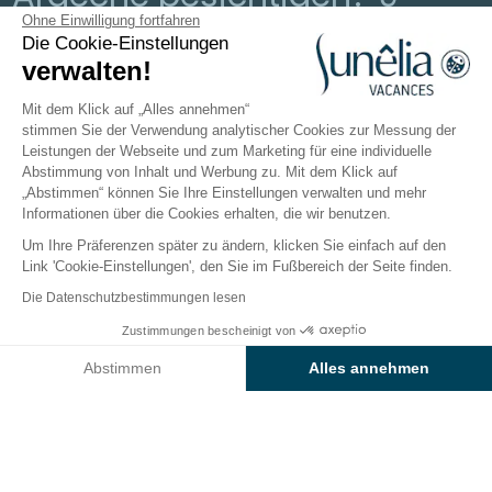
Erlebnisse, die Sie unbedingt
Ohne Einwilligung fortfahren
Die Cookie-Einstellungen
machen sollten
verwalten!
Mit dem Klick auf „Alles annehmen“
Veröffentlicht am 26.05.2026
stimmen Sie der Verwendung analytischer Cookies zur Messung der
Leistungen der Webseite und zum Marketing für eine individuelle
Abstimmung von Inhalt und Werbung zu. Mit dem Klick auf
Sie träumen von einer Gegend, in der die Natur Sie in
„Abstimmen“ können Sie Ihre Einstellungen verwalten und mehr
jedem Moment umgibt? Die Ardèche lädt Sie ein, sich
Informationen über die Cookies erhalten, die wir benutzen.
zu verlangsamen... und zu fühlen. Hier formen die
Um Ihre Präferenzen später zu ändern, klicken Sie einfach auf den
Landschaften Ihre Emotionen: Die Ardèche lässt sich
Link 'Cookie-Einstellungen', den Sie im Fußbereich der Seite finden.
mit allen Sinnen erleben.
Die Datenschutzbestimmungen lesen
Die
Kalksteinfelsen
tauchen in glasklares Wasser, die
Zustimmungen bescheinigt von
Straßen schlängeln sich zwischen den Reliefs hindurch
Abstimmen
Alles annehmen
und die Dörfer scheinen in der Zeit stehen geblieben
Axeptio consent
Einwilligungsmanagementplattform: Passen Sie Ihre Optionen 
zu sein.
Unsere Plattform ermöglicht es Ihnen, Ihre Datenschutzeinstell
Von Ihrem
Campingplatz in der Ardèche
aus
können Sie barfuß über einen Kieselstrand laufen,