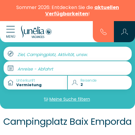
Sommer 2026: Entdecken Sie die
aktuellen
Verfügbarkeiten
!
MENÜ
Ziel, Campingplatz, Aktivität, unsw.
Anreise - Abfahrt
Unterkunft
Reisende
Meine Suche filtern
Campingplatz Baix Emporda