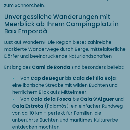
zum Schnorcheln.
Unvergessliche Wanderungen mit
Meerblick ab Ihrem Campingplatz in
Baix Empordà
Lust auf Wandern? Die Region bietet zahlreiche
markierte Wanderwege durch Berge, mittelalterliche
Dörfer und beeindruckende Naturlandschaften.
Entlang des
Cami de Ronda
sind besonders beliebt:
Von
Cap de Begur
bis
Cala de l’Illa Roja
:
eine ikonische Strecke mit wilden Buchten und
herrlichem Blick aufs Mittelmeer.
Von
Cala de la Fosca
bis
Cala S’Alguer
und
Cala Estreta
(Palamós): ein einfacher Rundweg
von ca. 10 km – perfekt für Familien, die
unberührte Buchten und maritimes Kulturerbe
entdecken möchten.