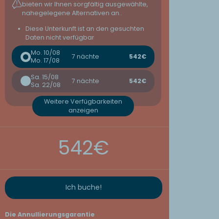
bieten wir Ihnen sorgfältig ausgewählte,
nahegelegene Alternativen an..
Diese Unterkunft ist an den gesuchten
Daten nicht verfügbar
Mo. 10/08
7 nächte
542€
Mo. 17/08
Sa. 15/08
7 nächte
542€
Sa. 22/08
Weitere Verfügbarkeiten
anzeigen
542€
Ich buche!
Die Annullierungsgarantie