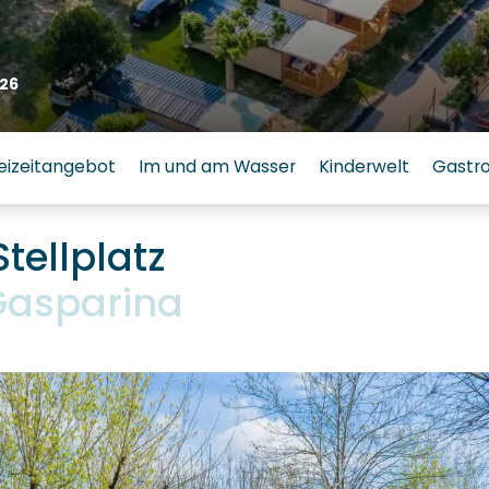
26
eizeitangebot
Im und am Wasser
Kinderwelt
Gastr
tellplatz
asparina