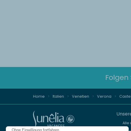
Folgen 
Home
Italien
Venetien
Verona
Caste
Unsere
Alle
Ohne Einwilligung fortfahren
Neue