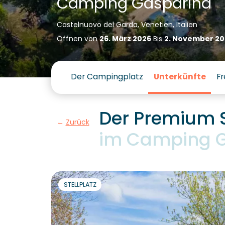
Camping Gasparina
Castelnuovo del Garda, Venetien, Italien
Öffnen von
26. März 2026
Bis
2. November 20
Der Campingplatz
Unterkünfte
Fr
Der Premium S
Zurück
im Camping G
STELLPLATZ