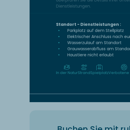
Überprüfen Sie die Details Ihrer Unt
Dienstleistungen.
Standort - Dienstleistungen :
Parkplatz auf dem Stellplatz
Elektrischer Anschluss nach e
Wasserzulauf am Standort
Grauwasserabfluss am Stando
Haustiere nicht erlaubt
In der Natur
Strand
Spielplatz
Verbotene 
Buchen Sie mit r