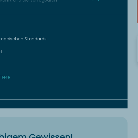
erkunft und die verfügbaren
uropäischen Standards
rt
Tiere
uhigem Gewissen!