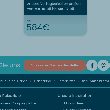
Andere Verfügbarkeiten prüfen
von
Mo. 10.08
bis
Mo. 17.08
Ab
584€
Sie uns
Abonnieren Sie den Newsletter
lnuovo del Garda
Gasparina
Unterkünfte
Stellplatz Prem
 Reiseziele
Unsere Inspiration
 unsere Campingplätze
Urlaubsideen
 Reiseziele 2026
Aktuelle Angebote