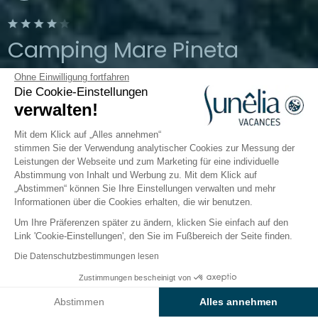
Camping Mare Pineta
Ohne Einwilligung fortfahren
Duino-Aurisina (Triest), Friaul-Julisch
Die Cookie-Einstellungen
Venetien, Italien
verwalten!
Öffnen von
1. April 2026
Bis
12. Oktober
2026
Mit dem Klick auf „Alles annehmen“
stimmen Sie der Verwendung analytischer Cookies zur Messung der
Leistungen der Webseite und zum Marketing für eine individuelle
Abstimmung von Inhalt und Werbung zu. Mit dem Klick auf
Der Campingplatz
Unterkünfte
Freizeitangebot
„Abstimmen“ können Sie Ihre Einstellungen verwalten und mehr
Informationen über die Cookies erhalten, die wir benutzen.
Um Ihre Präferenzen später zu ändern, klicken Sie einfach auf den
Link 'Cookie-Einstellungen', den Sie im Fußbereich der Seite finden.
Zurück
Die Datenschutzbestimmungen lesen
Die Baia Comfort-Unterkunft
Ab
Zustimmungen bescheinigt von
Buchen Sie
1.546€
des Campingplatzes Mare
Abstimmen
Alles annehmen