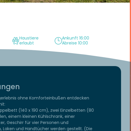
Haustiere
Ankunft 16:00
erlaubt
Abreise 10:00
tungen
gerlebnis ohne Komforteinbußen entdecken
it:
pelbett (140 x 190 cm), zwei Einzelbetten (80
len, einem kleinen Kühlschrank, einer
er, Geschirr für vier Personen und
n, Laken und Handtücher werden gestellt. (Die