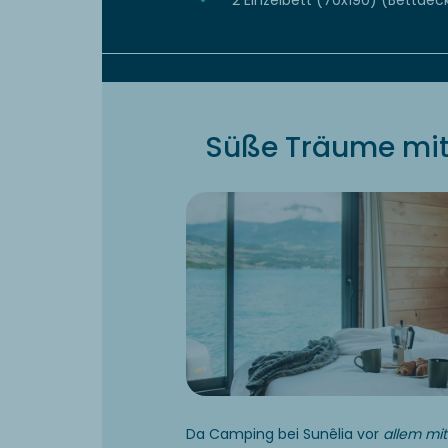
2 Einzelbett (70x190) (Bettde
Süße Träume mit
Da Camping bei Sunêlia vor
allem mi