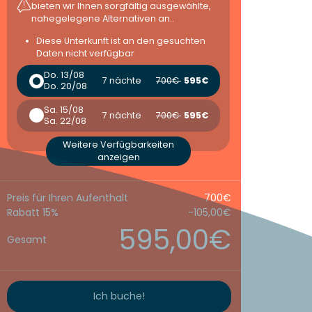
bieten wir Ihnen sorgfältig ausgewählte,
nahegelegene Alternativen an..
Diese Unterkunft ist an den gesuchten
Daten nicht verfügbar
Do. 13/08
7 nächte
700€
595€
Do. 20/08
Sa. 15/08
7 nächte
700€
595€
Sa. 22/08
Weitere Verfügbarkeiten
anzeigen
Preis für Ihren Aufenthalt
700€
Rabatt 15%
-105,00€
595,00€
Gesamt
Ich buche!