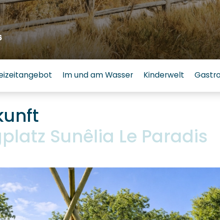
6
eizeitangebot
Im und am Wasser
Kinderwelt
Gastr
kunft
atz Sunêlia Le Paradis