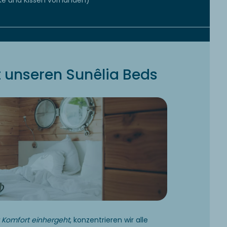
cke und Kissen vorhanden)
 unseren Sunêlia Beds
t Komfort einhergeht
, konzentrieren wir alle