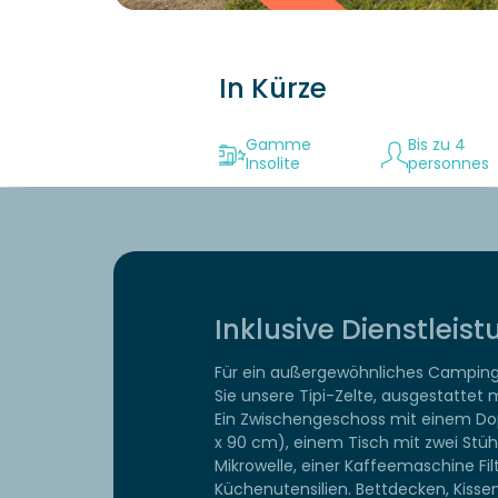
In Kürze
Gamme
Bis zu 4
Insolite
personnes
Inklusive Dienstleis
Für ein außergewöhnliches Campin
Sie unsere Tipi-Zelte, ausgestattet m
Ein Zwischengeschoss mit einem Dop
x 90 cm), einem Tisch mit zwei Stüh
Mikrowelle, einer Kaffeemaschine Filt
Küchenutensilien. Bettdecken, Kisse