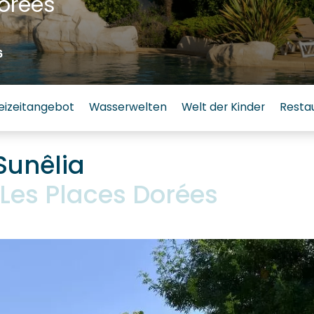
orées
6
eizeitangebot
Wasserwelten
Welt der Kinder
Resta
 Sunêlia
Les Places Dorées