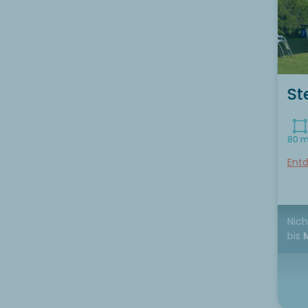
St
80 m
Entd
Nich
bis