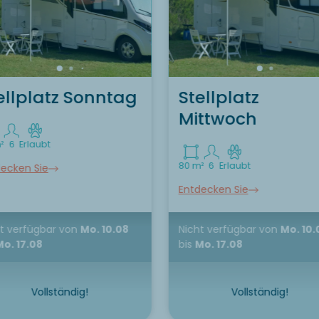
ellplatz Sonntag
Stellplatz
Mittwoch
²
6
Erlaubt
80 m²
6
Erlaubt
ecken Sie
Entdecken Sie
t verfügbar
von
Mo. 10.08
Nicht verfügbar
von
Mo. 10.
Mo. 17.08
bis
Mo. 17.08
Vollständig!
Vollständig!