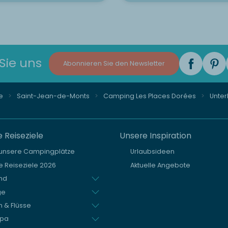
Sie uns
Abonnieren Sie den Newsletter
e
Saint-Jean-de-Monts
Camping Les Places Dorées
Unter
 Reiseziele
Unsere Inspiration
 unsere Campingplätze
Urlaubsideen
 Reiseziele 2026
Aktuelle Angebote
nd
ge
 & Flüsse
opa