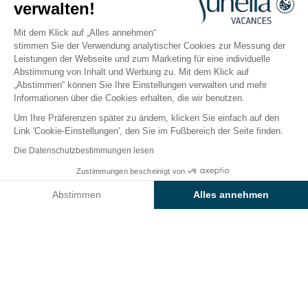
verwalten!
Vendée, Saint-Jean-de-Monts
Öffnen von
1. Mai 2026
Bis
13. September 2026
Mit dem Klick auf „Alles annehmen“
stimmen Sie der Verwendung analytischer Cookies zur Messung der
Leistungen der Webseite und zum Marketing für eine individuelle
Abstimmung von Inhalt und Werbung zu. Mit dem Klick auf
Der Campingplatz
Unterkünfte
Freizeitangebot
„Abstimmen“ können Sie Ihre Einstellungen verwalten und mehr
Informationen über die Cookies erhalten, die wir benutzen.
Um Ihre Präferenzen später zu ändern, klicken Sie einfach auf den
Link 'Cookie-Einstellungen', den Sie im Fußbereich der Seite finden.
Zurück
Die Datenschutzbestimmungen lesen
Unterkunft Sunêlia Cottage
Zustimmungen bescheinigt von
Buchen Sie
An diesen Tagen nicht verfügbar
Grand Confort
Abstimmen
Alles annehmen
vom Camping Les Places
Axeptio consent
Einwilligungsmanagementplattform: Passen Sie Ihre Optionen 
Dorées
Unsere Plattform ermöglicht es Ihnen, Ihre Datenschutzeinstell
VERMIETUNG
1 / 7