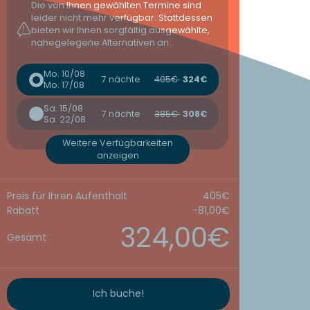
Die von Ihnen gewählten Termine sind
leider nicht mehr verfügbar. Stattdessen
bieten wir Ihnen sorgfältig ausgewählte,
nahegelegene Alternativen an..
Mo. 10/08
7 nächte
405€
324€
Mo. 17/08
Sa. 15/08
7 nächte
385€
308€
Sa. 22/08
Weitere Verfügbarkeiten
anzeigen
Preis für Ihren Aufenthalt
405€
Rabatt
-81,00€
324,00€
Gesamt
Ich buche!