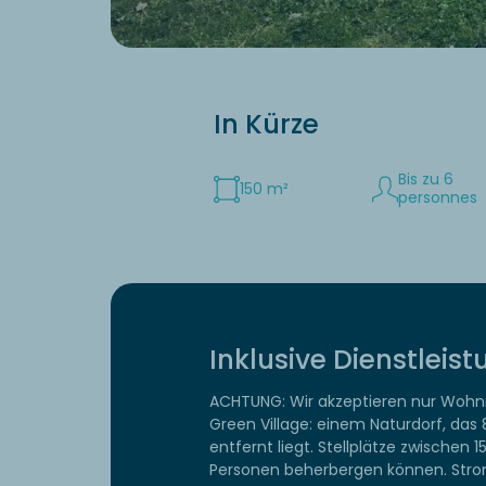
In Kürze
Bis zu 6
150 m²
personnes
Inklusive Dienstleis
ACHTUNG: Wir akzeptieren nur Wohnmo
Green Village: einem Naturdorf, da
entfernt liegt. Stellplätze zwischen
Personen beherbergen können. Strom 1