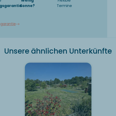
e
Wenig
Flexible
gsgarantie
Sonne?
Termine
sgarantie
Unsere ähnlichen Unterkünfte