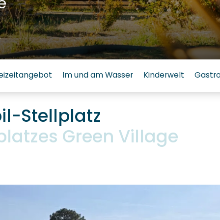
e
6
eizeitangebot
Im und am Wasser
Kinderwelt
Gastr
-Stellplatz
atzes Green Village