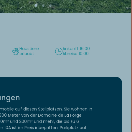
Haustiere
Ankunft 16:00
erlaubt
Abreise 10:00
tungen
bile auf diesen Stellplätzen. Sie wohnen in
s 800 Meter von der Domaine de La Forge
 150m² und 200m² und mehr, die bis zu 6
0A ist im Preis inbegriffen. Parkplatz auf