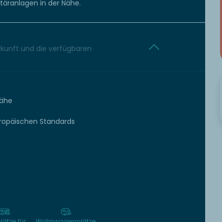
itäranlagen in der Nähe.
erkunft und die verfügbaren
Nähe
uropäischen Standards
plätze für
Wohnwagenplätze