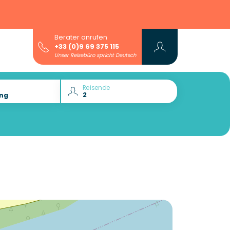
Berater anrufen
+33 (0)9 69 375 115
Unser Reisebüro spricht Deutsch
Reisende
Lust auf die :