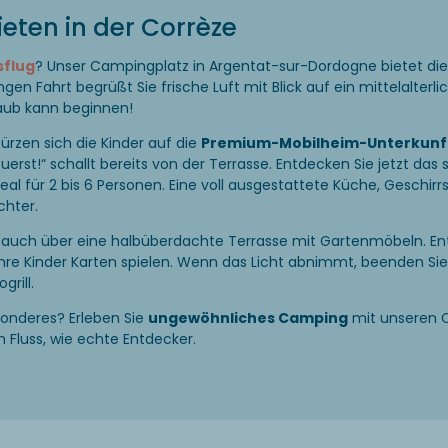
eten in der Corrèze
sflug
? Unser Campingplatz in Argentat-sur-Dordogne bietet di
angen Fahrt begrüßt Sie frische Luft mit Blick auf ein mittelalter
laub kann beginnen!
zen sich die Kinder auf die
Premium-Mobilheim-Unterkunf
zuerst!“ schallt bereits von der Terrasse. Entdecken Sie jetzt das s
eal für 2 bis 6 Personen. Eine voll ausgestattete Küche, Geschir
chter.
t auch über eine halbüberdachte Terrasse mit Gartenmöbeln. En
hre Kinder Karten spielen. Wenn das Licht abnimmt, beenden Sie
rill.
onderes? Erleben Sie
ungewöhnliches Camping
mit unseren 
 Fluss, wie echte Entdecker.