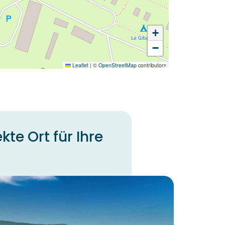
+
−
Leaflet
|
©
OpenStreetMap
contributors
te Ort für Ihre