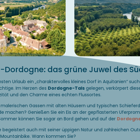
r-Dordogne: das grüne Juwel des S
sten Urlaub ein „charaktervolles kleines Dorf in Aquitanien“ such
chtige. Im Herzen des
Dordogne-Tals
gelegen, verkörpert dies
ität und den Charme eines echten Flussortes.
e malerischen Gassen mit alten Häusern und typischen Schiefer
ude machen? Genießen Sie ein Eis an der gepflasterten Uferprom
Sommer können Sie sogar an Bord gehen und auf der
Dordogn
begeistert auch mit seiner üppigen Natur und zahlreichen Outd
, Mountainbike. Wann kommen Sie?