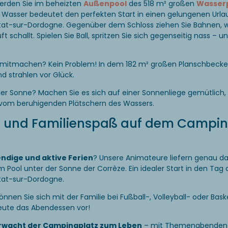
werden Sie im beheizten
Außenpool
des 518 m² großen
Wasser
s Wasser bedeutet den perfekten Start in einen gelungenen Url
tat-sur-Dordogne. Gegenüber dem Schloss ziehen Sie Bahnen, 
uft schallt. Spielen Sie Ball, spritzen Sie sich gegenseitig nass – 
 mitmachen? Kein Problem! In dem 182 m² großen Planschbecken
 strahlen vor Glück.
 der Sonne? Machen Sie es sich auf einer Sonnenliege gemütlich,
 vom beruhigenden Plätschern des Wassers.
s und Familienspaß auf dem Camping
ndige und aktive Ferien
? Unsere Animateure liefern genau da
Pool unter der Sonne der Corrèze. Ein idealer Start in den Tag 
tat-sur-Dordogne.
nen Sie sich mit der Familie bei Fußball-, Volleyball- oder Bas
heute das Abendessen vor!
rwacht der Campingplatz zum Leben
– mit Themenabenden 