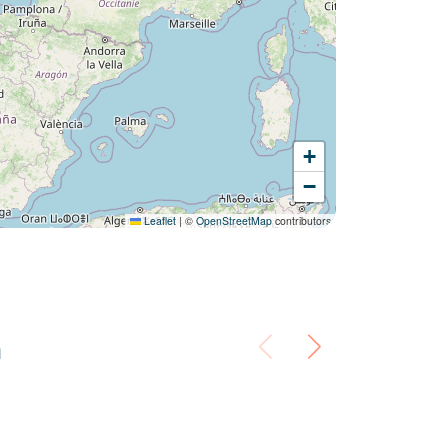
+
−
Leaflet
|
©
OpenStreetMap
contributors
n