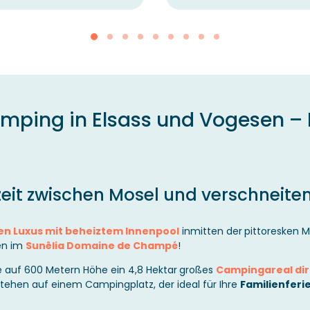
mping in Elsass und Vogesen – 
zeit zwischen Mosel und verschneite
en Luxus mit beheiztem Innenpool
inmitten der
pittoresken M
en im
Sunêlia Domaine de Champé
!
 auf 600 Metern Höhe ein 4,8 Hektar
großes
Campingareal di
tehen auf einem Campingplatz, der ideal für Ihre
Familienferi