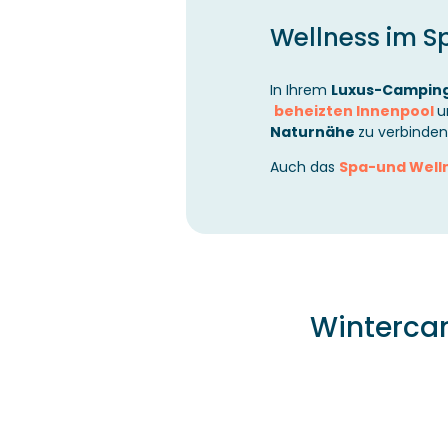
Wellness im S
In Ihrem
Luxus-Campin
beheizten Innenpool
u
Naturnähe
zu verbinden
Auch das
Spa-und Well
Winterca