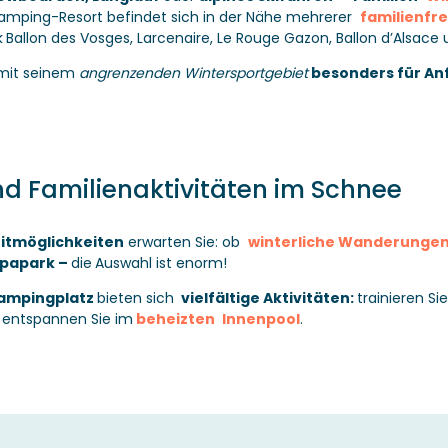
amping-Resort befindet sich in der Nähe mehrerer
familienfre
k
Ballon des Vosges, Larcenaire, Le Rouge Gazon, Ballon d’Alsace
 mit seinem
angrenzenden Wintersportgebiet
besonders für An
d Familienaktivitäten im Schnee
eitmöglichkeiten
erwarten Sie: ob
winterliche Wanderunge
opapark –
die
Auswahl ist enorm!
ampingplatz
bieten sich
vielfältige Aktivitäten
:
trainieren Si
 entspannen Sie im
beheizten
Innenpool
.