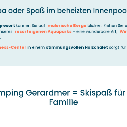
pa oder Spaß im beheizten Innenpoo
gresort
können Sie auf
malerische Berge
blicken. Ziehen Sie 
nseres
resorteigenen Aquaparks
– eine wunderbare Art,
Win
.
ness-Center
in einem
stimmungsvollen Holzchalet
sorgt fü
mping Gerardmer = Skispaß für 
Familie