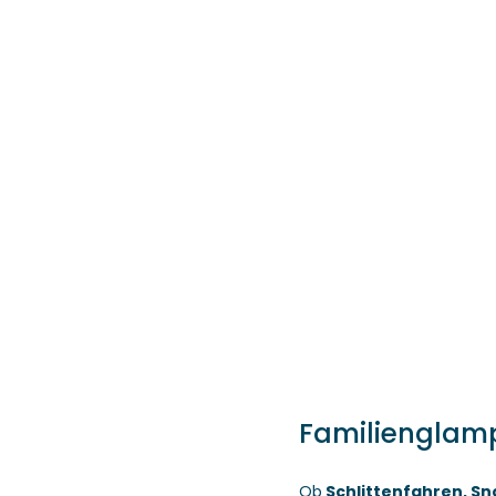
Familienglamp
Ob
Schlittenfahren, S