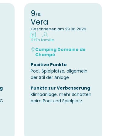
9
9
/10
/10
Vera
Heik
Geschrieben am 29.06.2026
Geschrie
2 t
En famille
6 t
Avec v
Camping Domaine de
Camp
Champé
Cham
Positive Punkte
Positiv
Pool, Spielplätze, allgemein
Sehr sch
der Stil der Anlage
sauber, 
Angebot
ng
Punkte zur Verbesserung
Freizeit
d
Klimaanlage, mehr Schatten
WC
beim Pool und Spielplatz
Punkte
Die Snac
Pfingste
geöffnet
Angebot