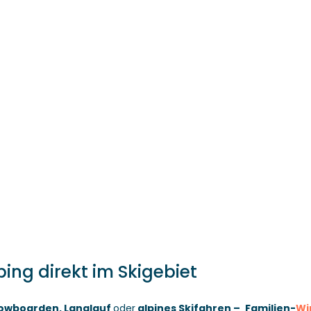
ing direkt im Skigebiet
nowboarden, Langlauf
oder
alpines Skifahren –
Familien-
Wi