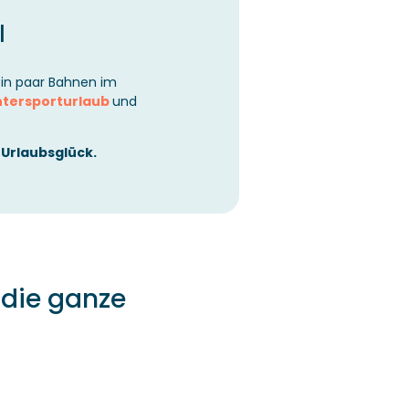
l
ein paar Bahnen im
tersporturlaub
und
r
Urlaubsglück.
die ganze