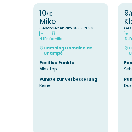
10
9
/10
/
Mike
Kl
Geschrieben am 28.07.2026
Ges
4 t
En famille
5 t
E
Camping Domaine de
C
Champé
C
Positive Punkte
Pos
Alles top
Seh
Punkte zur Verbesserung
Pun
Keine
Dus