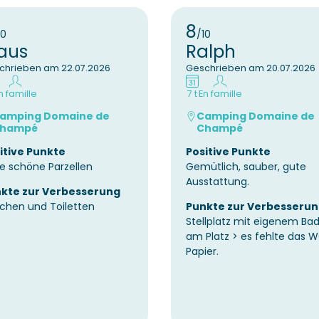
8
10
/10
aus
Ralph
chrieben am 22.07.2026
Geschrieben am 20.07.2026
n famille
7 t
En famille
amping Domaine de
Camping Domaine de
hampé
Champé
itive Punkte
Positive Punkte
e schöne Parzellen
Gemütlich, sauber, gute
Ausstattung.
kte zur Verbesserung
chen und Toiletten
Punkte zur Verbesseru
Stellplatz mit eigenem Ba
am Platz > es fehlte das 
Papier.