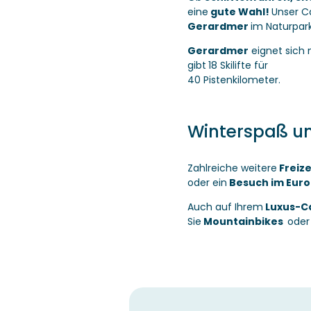
eine
gute Wahl!
Unser C
Gerardmer
im Naturpar
Gerardmer
eignet sich
gibt
18 Skilifte für
40 Pistenkilometer.
Winterspaß un
Zahlreiche weitere
Freiz
oder ein
Besuch im Eur
Auch auf Ihrem
Luxus-C
Sie
Mountainbikes
oder