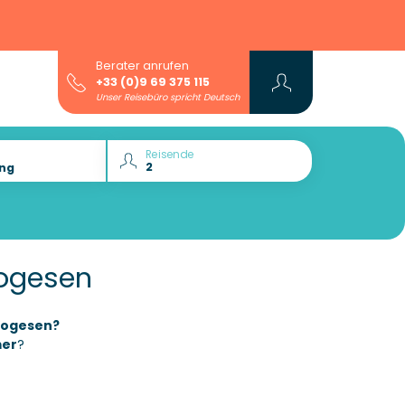
Berater anrufen
+33 (0)9 69 375 115
Unser Reisebüro spricht Deutsch
Reisende
Vogesen
ogesen?
mer
?