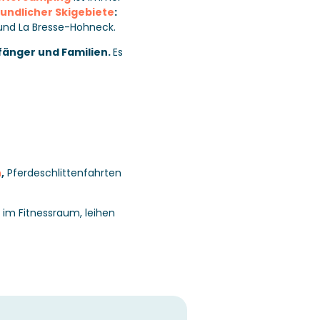
undlicher Skigebiete
:
 und La Bresse-Hohneck.
fänger und Familien.
Es
n
,
Pferdeschlittenfahrten
e im Fitnessraum, leihen