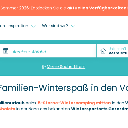
Sommer 2026: Entdecken Sie die
aktuellen Verfügbarkeiten
!
ere Inspiration
Wer sind wir?
Unterkunft
Anreise - Abfahrt
Meine Suche filtern
amilien-Winterspaß in den 
ilienurlaub
beim
5-Sterne-Wintercamping
mitten
in den
V
Chalets
in der Nähe des bekannten
Wintersportorts Gerard