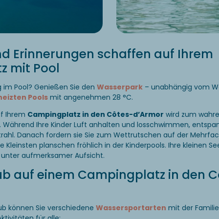
d Erinnerungen schaffen auf Ihrem
 mit Pool
g im Pool? Genießen Sie den
Wasserpark
– unabhängig vom We
eizten Pools
mit angenehmen 28 °C.
uf Ihrem
Campingplatz in den Côtes-d’Armor
wird zum wahre
n. Während Ihre Kinder Luft anhalten und losschwimmen, entspa
ahl. Danach fordern sie Sie zum Wettrutschen auf der Mehrfac
e Kleinsten planschen fröhlich in der Kinderpools. Ihre kleinen S
unter aufmerksamer Aufsicht.
ub auf einem Campingplatz in den C
aub können Sie verschiedene
Wassersportarten
mit der Familie
tivitäten für alle: