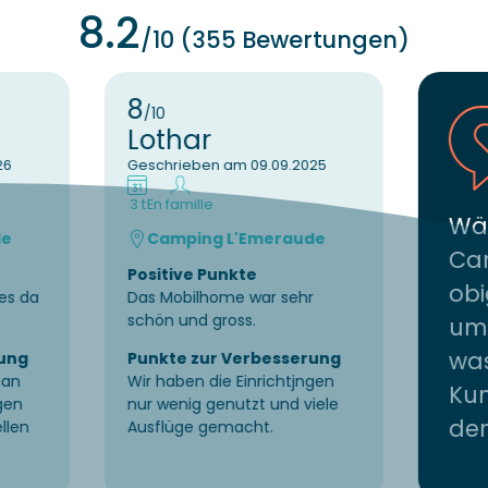
8.2
/10 (355 Bewertungen)
8
/10
Lothar
26
Geschrieben am 09.09.2025
3 t
En famille
Wäh
de
Camping L'Emeraude
Ca
Positive Punkte
obi
les da
Das Mobilhome war sehr
schön und gross.
um 
wa
ung
Punkte zur Verbesserung
man
Wir haben die Einrichtjngen
Kun
gen
nur wenig genutzt und viele
de
llen
Ausflüge gemacht.