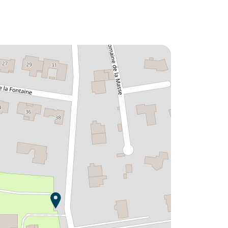
Lust auf die :
Camping L'Emeraude ?
Entdecken Sie