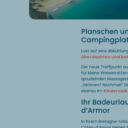
Planschen un
Campingplatz
Lust auf eine Abkühlun
überdachten und beh
Der neue Treffpunkt a
für kleine Wasserratte
sprudelnden Massagestr
„Verloren? Nochmal!“ Di
ebenso im
Kinderclub
Ihr Badeurla
d’Armor
In Ihrem Bretagne-Url
Côtes-d’Armor bieten Ak