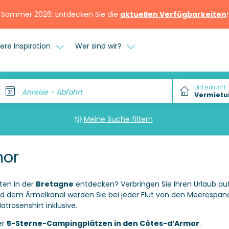
Sommer 2026: Entdecken Sie die
aktuellen Verfügbarkeiten
!
ere Inspiration
Wer sind wir?
Unterkunft
Anreise - Abfahrt
Meine Suche filtern
mor
ten in der
Bretagne
entdecken? Verbringen Sie Ihren Urlaub a
nd dem Ärmelkanal werden Sie bei jeder Flut von den Meerespan
trosenshirt inklusive.
er
5-Sterne-Campingplätzen in den Côtes-d’Armor
.