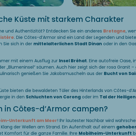
sche Küste mit starkem Charakter
e und Authentizität? Entdecken Sie ein anderes
Bretagne
, wen
nistère
. Die Côtes-d’Armor sind ein Land der Legenden und bie
n Sie sich in der
mittelalterlichen Stadt Dinan
oder in den Ga
mmer mit einem Ausflug zur
Insel Bréhat
. Eine autofreie Oase, 
r „Blumeninsel“ säumen. Auch hier zeigt sich der rosa Granit –
ulinarisch genießen Sie Jakobsmuscheln aus der
Bucht von Sai
Küste bieten die bewaldeten Täler des Hinterlands von Côtes-d
ergie in den
Schluchten von Corong
oder im
Tal der Heiligen
 in Côtes-d’Armor campen?
eim-Unterkunft am Meer
! Ihr lautester Nachbar wird wahrsche
Klang der Wellen am Strand. Ein Aufenthalt auf einem
gehoben
 Komfort für die ganze Familie. Ihre
Mobilheim-Unterkunft
bi