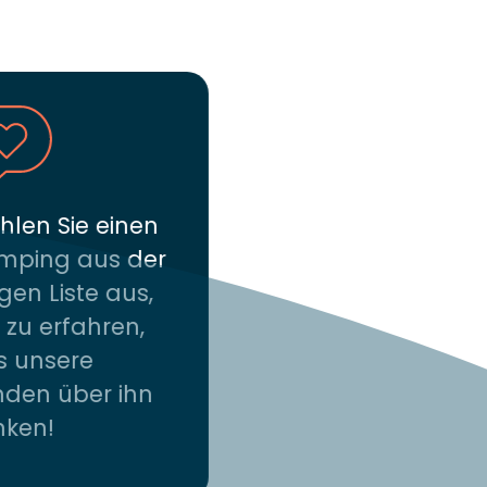
len Sie einen
mping aus der
gen Liste aus,
zu erfahren,
s unsere
den über ihn
nken!