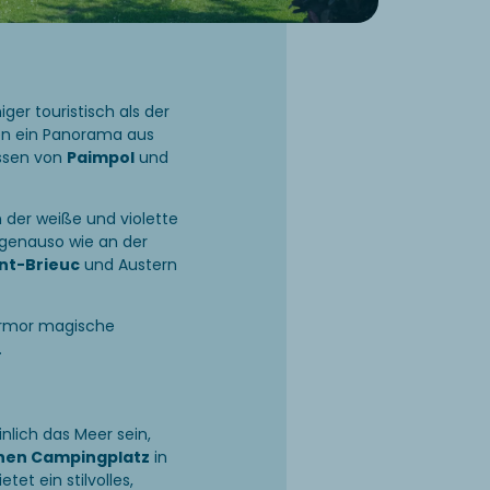
iger touristisch als der
ten ein Panorama aus
ssen von
Paimpol
und
in der weiße und violette
 genauso wie an der
nt-Brieuc
und Austern
’Armor magische
.
inlich das Meer sein,
en Campingplatz
in
etet ein stilvolles,