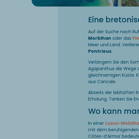
Eine bretoni
Auf der Suche nach Ruh
Morbihan
oder das
Fi
Meer und Land. Verliere
Pontrieux
.
Verlängern Sie den So
Agapanthus die Wege de
gleichnamigen Küste. K
aus Cancale.
Abseits der lebhaften 
Erholung. Tanken Sie En
Wo kann man
In einer
Luxus-Mobilh
mit dem beruhigenden 
Côtes-d’Armor bedeutet