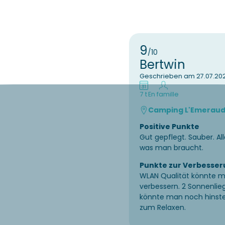
9
/10
Bertwin
Geschrieben am 27.07.20
7 t
En famille
Camping L'Emerau
Positive Punkte
Gut gepflegt. Sauber. Al
was man braucht.
Punkte zur Verbesser
WLAN Qualität könnte 
verbessern. 2 Sonnenlie
könnte man noch hinste
zum Relaxen.