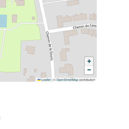
+
−
Leaflet
|
©
OpenStreetMap
contributors
n