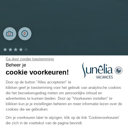
Camping Ma Prairie
Ga door zonder toestemming
Beheer je
cookie voorkeuren!
Occitanie, Canet-en-Roussillon
Open van
13 mei 2026
Tot
13 september 2026
Door op de button "Alles accepteren" te
klikken geef je toestemming voor het gebruik van analytische cookies
die het bezoekersgedrag meten om persoonlijke inhoud en
advertenties te kunnen bieden. Door op "Voorkeuren instellen" te
De camping
Accommodaties
Activiteiten
Rondo
klikken kun je je instellingen beheren en meer informatie lezen over de
cookies die we gebruiken.
Om je voorkeuren later te wijzigen, klik op de link 'Cookievoorkeuren'
die zich in de voettekst van de pagina bevindt.
Terug