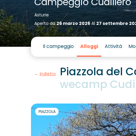
Campeggio Cudillero
Asturie
Aperto da
26 marzo 2026
Al
27 settembre 20
Il campeggio
Alloggi
Attività
Mo
Piazzola del
Indietro
wecamp Cudil
PIAZZOLA