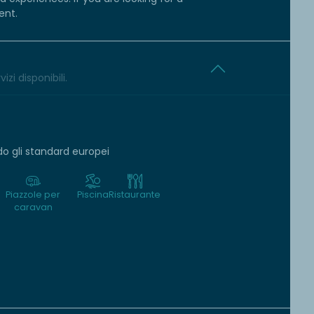
ent.
izi disponibili.
o gli standard europei
Piazzole per
Piscina
Ristaurante
caravan