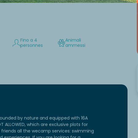
Fino a 4
Animali
personnes
ammessi
rounded by nature and equipped with 16A
OT ALLOWED, which are exclusive plots for
d friends all the wecamp services: swimming
d experiences. If you are looking for a