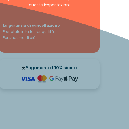
queste impostazioni
La garanzia di cancellazione
Prenotate in tutta tranquillità
Per saperne di più
Pagamento 100% sicuro