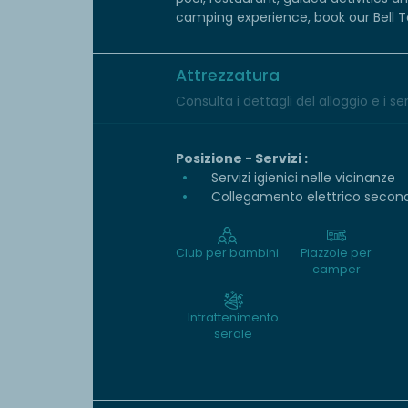
camping experience, book our Bell T
Attrezzatura
Consulta i dettagli del alloggio e i serv
Posizione - Servizi :
Servizi igienici nelle vicinanze
Collegamento elettrico second
Club per bambini
Piazzole per
camper
Intrattenimento
serale