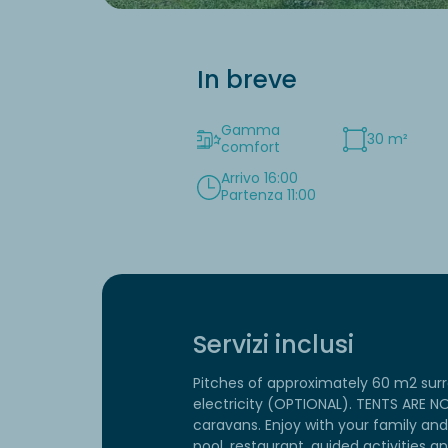
In breve
Gamma
30 m²
comfort
Arrivo 16:00
Partenza 11:00
Servizi inclusi
Pitches of approximately 60 m2 sur
electricity (OPTIONAL). TENTS ARE N
caravans. Enjoy with your family an
pool, restaurant, guided activities an