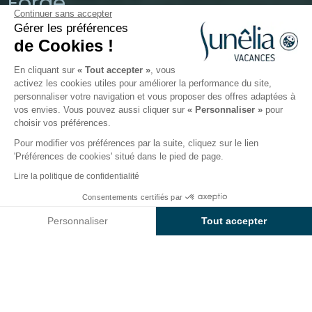
Forge
Continuer sans accepter
Gérer les préférences
La Teste-de-Buch, Gironde
de Cookies !
Ouvert du
2 février 2026
au
31 décembre 2026
En cliquant sur
« Tout accepter »
, vous
activez les cookies utiles pour améliorer la performance du site,
personnaliser votre navigation et vous proposer des offres adaptées à
Le camping
Hébergements
Activités
Autour de l
vos envies. Vous pouvez aussi cliquer sur
« Personnaliser »
pour
choisir vos préférences.
Pour modifier vos préférences par la suite, cliquez sur le lien
'Préférences de cookies' situé dans le pied de page.
Retour
Lire la politique de confidentialité
Hébergement Cottage Prestige
Consentements certifiés par
Réserver
Indisponible sur ces dates
du Camping Sunêlia Green
Personnaliser
Tout accepter
Village
Axeptio consent
Plateforme de Gestion du Consentement : Personnalisez vos O
Notre plateforme vous permet d'adapter et de gérer vos paramètr
LOCATION
1 / 10