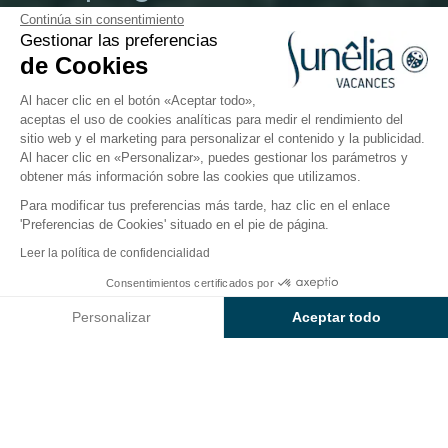
Continúa sin consentimiento
Talmont-Saint-Hilaire, Vendée
Gestionar las preferencias
Abierto del
1 de mayo de 2026
al
16 de septiembre de
de Cookies
2026
Al hacer clic en el botón «Aceptar todo»,
aceptas el uso de cookies analíticas para medir el rendimiento del
sitio web y el marketing para personalizar el contenido y la publicidad.
El camping
Alojamientos
Actividades
En torno a
Al hacer clic en «Personalizar», puedes gestionar los parámetros y
obtener más información sobre las cookies que utilizamos.
Para modificar tus preferencias más tarde, haz clic en el enlace
'Preferencias de Cookies' situado en el pie de página.
Volver
Leer la política de confidencialidad
Alojamiento Cottage Confort
Desde
Consentimientos certificados por
Reservar
924€
del Camping Sunêlia Le Paradis
Personalizar
Aceptar todo
Axeptio consent
Plataforma de Gestión de Consentimiento: Personaliza tus Op
Nuestra plataforma te permite personalizar y gestionar tus ajus
ALOJAMIENTO
1 / 6