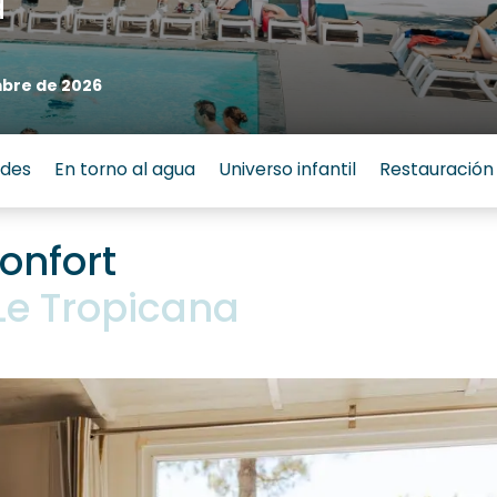
a
mbre de 2026
ades
En torno al agua
Universo infantil
Restauración
onfort
Le Tropicana