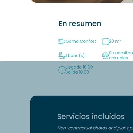
En resumen
Gama Confort
20 m²
Se admite
1 baño(s)
animales
Llegada 16:00
Salida 10:00
Servicios incluidos
Non-contractual photos and plans pr