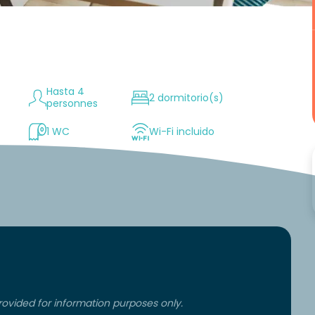
Hasta 4
2 dormitorio(s)
personnes
n
1 WC
Wi-Fi incluido
ovided for information purposes only.