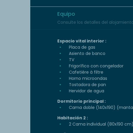
Equipo
Consulte los detalles del alojamiento 
Espacio vital interior :
Placa de gas
Asiento de banco
TV
Frigorífico con congelador
Cafetière à filtre
Horno microondas
Tostadora de pan
Hervidor de agua
Dormitorio principal :
Cama doble (140x190) (mantas
Habitación 2 :
2 Cama individual (80x190 cm