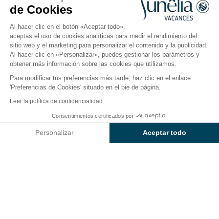
Abierto del
24 de mayo de 2026
al
27 de septiembre de
de Cookies
2026
Al hacer clic en el botón «Aceptar todo»,
aceptas el uso de cookies analíticas para medir el rendimiento del
sitio web y el marketing para personalizar el contenido y la publicidad.
El camping
Alojamientos
Actividades
En torno a
Al hacer clic en «Personalizar», puedes gestionar los parámetros y
obtener más información sobre las cookies que utilizamos.
Para modificar tus preferencias más tarde, haz clic en el enlace
'Preferencias de Cookies' situado en el pie de página.
Volver
Leer la política de confidencialidad
Alojamiento Confort
Consentimientos certificados por
Reservar
No disponible en estas fechas
del Camping Sunêlia Le Gibanel
Personalizar
Aceptar todo
Axeptio consent
Plataforma de Gestión de Consentimiento: Personaliza tus Op
Nuestra plataforma te permite personalizar y gestionar tus ajus
ALOJAMIENTO
1 / 3