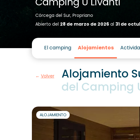
Camping U Livanti
Córcega del Sur, Propriano
Abierto del
28 de marzo de 2026
al
31 de octu
El camping
Alojamientos
Activid
Alojamiento S
Volver
del Camping U
ALOJAMIENTO