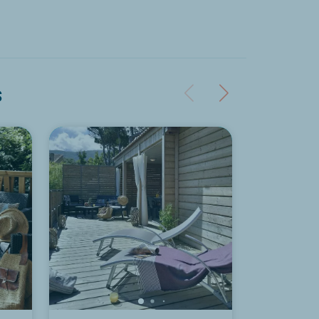
s
Desea descubrir 
alojamiento Cha
Casane vista ma
Descubrir