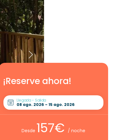
¡Reserve ahora!
Llegada - Salida
157€
Desde
/ noche