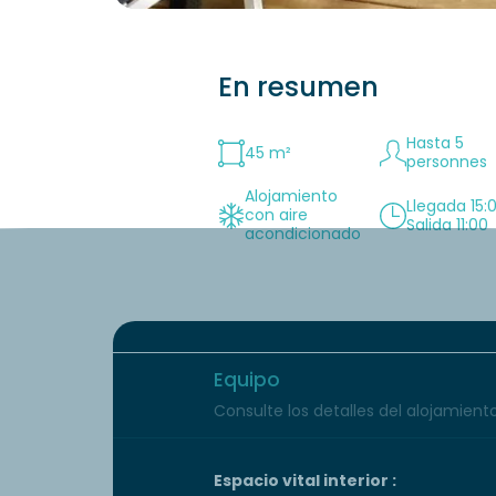
En resumen
Hasta 5
45 m²
personnes
Alojamiento
Llegada 15:
con aire
Salida 11:00
acondicionado
Equipo
Consulte los detalles del alojamiento 
Espacio vital interior :