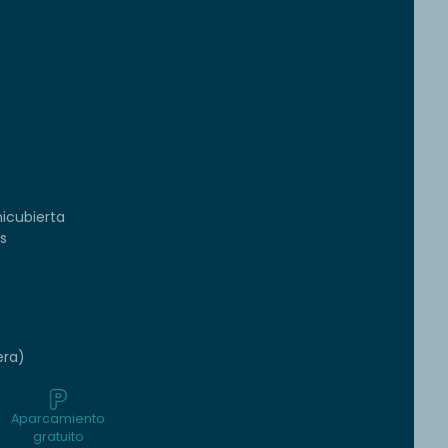
icubierta
s
era)
Aparcamiento
gratuito