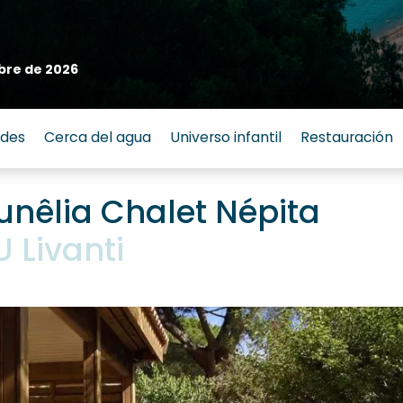
bre de 2026
ades
Cerca del agua
Universo infantil
Restauración
unêlia Chalet Népita
 Livanti