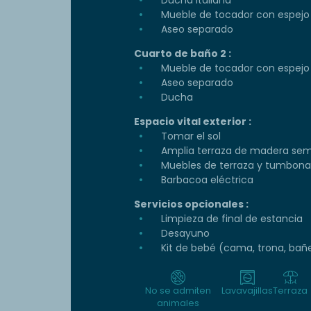
Ducha italiana
Mueble de tocador con espejo
Aseo separado
Cuarto de baño 2 :
Mueble de tocador con espejo
Aseo separado
Ducha
Espacio vital exterior :
Tomar el sol
Amplia terraza de madera sem
Muebles de terraza y tumbona
Barbacoa eléctrica
Servicios opcionales :
Limpieza de final de estancia
Desayuno
Kit de bebé (cama, trona, bañ
No se admiten
Lavavajillas
Terraza
animales