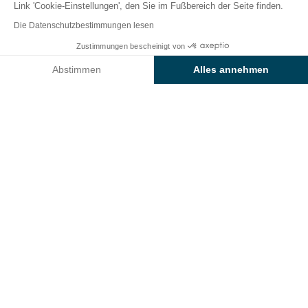
Link 'Cookie-Einstellungen', den Sie im Fußbereich der Seite finden.
Zurück
Die Datenschutzbestimmungen lesen
Die Baia Sardinia-Unterkunft
Ab
Zustimmungen bescheinigt von
Buchen Sie
1.449€
des Campingplatzes Roma
Abstimmen
Alles annehmen
Capitol
Axeptio consent
Einwilligungsmanagementplattform: Passen Sie Ihre Optionen 
Unsere Plattform ermöglicht es Ihnen, Ihre Datenschutzeinstell
VERMIETUNG
1 / 6