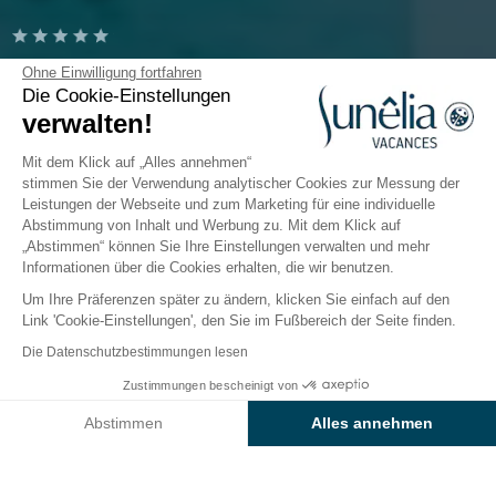
Camping Le Tropicana
Ohne Einwilligung fortfahren
Die Cookie-Einstellungen
verwalten!
Saint-Jean-de-Monts, Vendée
Öffnen von
11. April 2026
Bis
13. September 2026
Mit dem Klick auf „Alles annehmen“
stimmen Sie der Verwendung analytischer Cookies zur Messung der
Leistungen der Webseite und zum Marketing für eine individuelle
Abstimmung von Inhalt und Werbung zu. Mit dem Klick auf
Der Campingplatz
Unterkünfte
Freizeitangebot
„Abstimmen“ können Sie Ihre Einstellungen verwalten und mehr
Informationen über die Cookies erhalten, die wir benutzen.
Um Ihre Präferenzen später zu ändern, klicken Sie einfach auf den
Link 'Cookie-Einstellungen', den Sie im Fußbereich der Seite finden.
Zurück
Die Datenschutzbestimmungen lesen
DIM – KOMFORT-FERIENHAUS 3
Zustimmungen bescheinigt von
Buchen Sie
An diesen Tagen nicht verfügbar
Schlafzimmer – 6 Schlafplätze
Abstimmen
Alles annehmen
– 35 m² – überdachte Terrasse
Axeptio consent
Einwilligungsmanagementplattform: Passen Sie Ihre Optionen 
vom Campingplatz Le